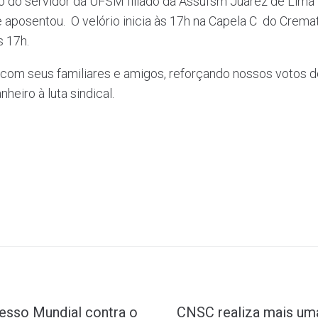
 do servidor da UFSM filiado da Assufsm Juarez de Lima 
 aposentou. O velório inicia às 17h na Capela C do Cremat
s 17h.
com seus familiares e amigos, reforçando nossos votos d
eiro à luta sindical.
esso Mundial contra o
CNSC realiza mais um