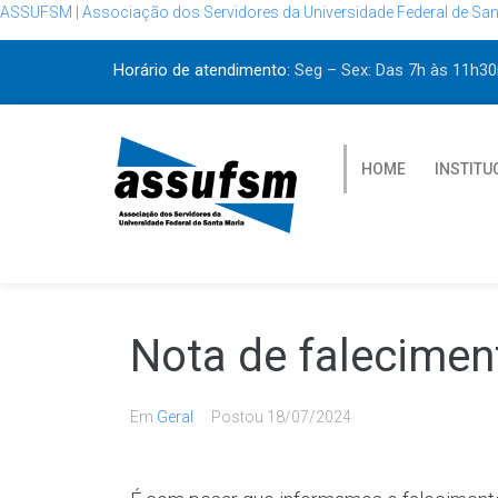
ASSUFSM | Associação dos Servidores da Universidade Federal de San
Horário de atendimento:
Seg – Sex: Das 7h às 11h
HOME
INSTITU
Nota de falecimen
Em
Geral
Postou
18/07/2024