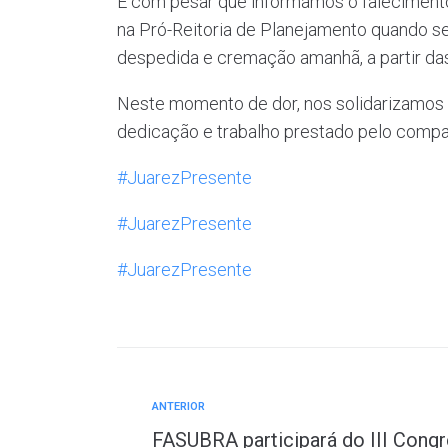
É com pesar que informamos o falecimento
na Pró-Reitoria de Planejamento quando se
despedida e cremação amanhã, a partir da
Neste momento de dor, nos solidarizamos 
dedicação e trabalho prestado pelo companh
#JuarezPresente
#JuarezPresente
#JuarezPresente
ANTERIOR
FASUBRA participará do III Congr