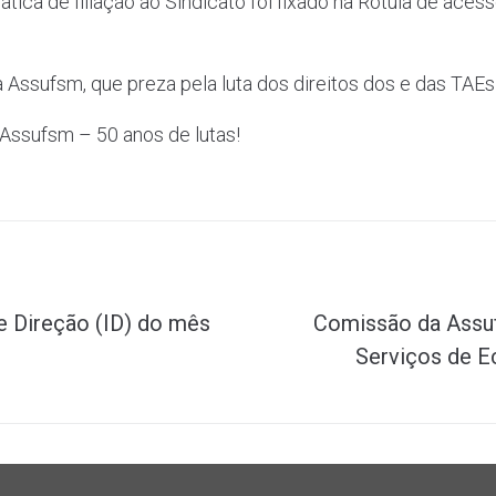
ica de filiação ao Sindicato foi fixado na Rótula de ace
na Assufsm, que preza pela luta dos direitos dos e das T
 Assufsm – 50 anos de lutas!
e Direção (ID) do mês
Comissão da Assuf
Serviços de 