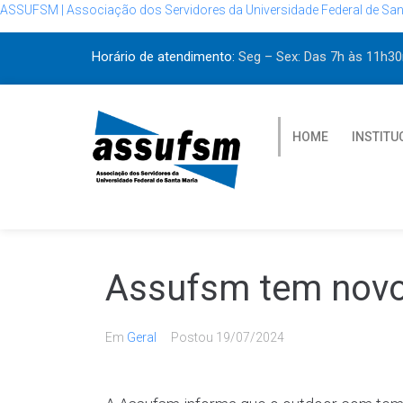
ASSUFSM | Associação dos Servidores da Universidade Federal de San
Horário de atendimento:
Seg – Sex: Das 7h às 11h
HOME
INSTITU
Assufsm tem novo
Em
Geral
Postou
19/07/2024