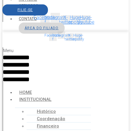
SERVIÇOS
FILIE-SE
AGENDA
Facebook-
Instagram
X-
Huge-
Huge-
CONTATO
f
twitter
spotify
youtube
ÁREA DO FILIADO
Facebook-
Instagram
X-
Huge-
f
twitter
spotify
Menu
HOME
INSTITUCIONAL
Histórico
Coordenação
Financeiro