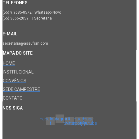
TELEFONES
(55) 9.9685-8572 | Whatsapp Novo
(55) 3666-2059 | Secretaria
E-MAIL
secretaria@assufsm.com
MAPA DO SITE
HOME
INSTITUCIONAL
CONVÊNIOS
SEDE CAMPESTRE
CONTATO
NOS SIGA
Facebook-
Instagram
X-
Huge-
Huge-
f
twitter
spotify
youtube