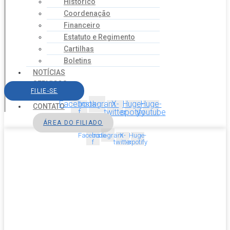
Histórico
Coordenação
Financeiro
Estatuto e Regimento
Cartilhas
Boletins
NOTÍCIAS
SERVIÇOS
FILIE-SE
AGENDA
Facebook-
Instagram
X-
Huge-
Huge-
CONTATO
f
twitter
spotify
youtube
ÁREA DO FILIADO
Facebook-
Instagram
X-
Huge-
f
twitter
spotify