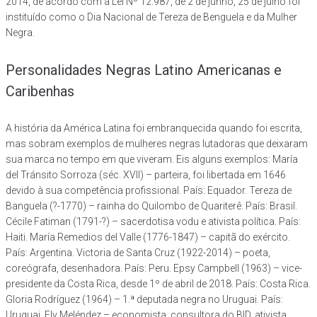
2014, de acordo com a Lei Nº 12.987, de 2 de junho, 25 de julho foi
instituído como o Dia Nacional de Tereza de Benguela e da Mulher
Negra.
Personalidades Negras Latino Americanas e
Caribenhas
A história da América Latina foi embranquecida quando foi escrita,
mas sobram exemplos de mulheres negras lutadoras que deixaram
sua marca no tempo em que viveram. Eis alguns exemplos: María
del Tránsito Sorroza (séc. XVII) – parteira, foi libertada em 1646
devido à sua competência profissional. País: Equador. Tereza de
Banguela (?-1770) – rainha do Quilombo de Quariterê. País: Brasil.
Cécile Fatiman (1791-?) – sacerdotisa vodu e ativista política. País:
Haiti. María Remedios del Valle (1776-1847) – capitã do exército.
País: Argentina. Victoria de Santa Cruz (1922-2014) – poeta,
coreógrafa, desenhadora. País: Peru. Epsy Campbell (1963) – vice-
presidente da Costa Rica, desde 1º de abril de 2018. País: Costa Rica.
Gloria Rodríguez (1964) – 1.ª deputada negra no Uruguai. País:
Uruguai. Ely Meléndez – economista, consultora do BID, ativista