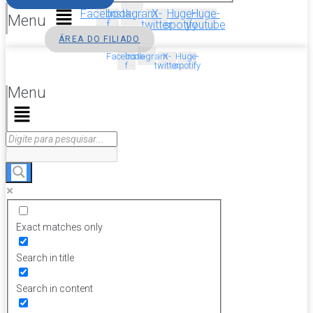
Facebook-
Instagram
X-
Huge-
Huge-
Menu
f
twitter
spotify
youtube
ÁREA DO FILIADO
Facebook-
Instagram
X-
Huge-
f
twitter
spotify
Menu
Exact matches only
Search in title
Search in content