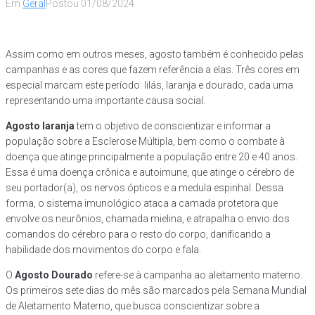
Em
Geral
Postou
01/08/2024
Assim como em outros meses, agosto também é conhecido pelas
campanhas e as cores que fazem referência a elas. Três cores em
especial marcam este período: lilás, laranja e dourado, cada uma
representando uma importante causa social.
Agosto laranja
tem o objetivo de conscientizar e informar a
população sobre a Esclerose Múltipla, bem como o combate à
doença que atinge principalmente a população entre 20 e 40 anos.
Essa é uma doença crônica e autoimune, que atinge o cérebro de
seu portador(a), os nervos ópticos e a medula espinhal. Dessa
forma, o sistema imunológico ataca a camada protetora que
envolve os neurônios, chamada mielina, e atrapalha o envio dos
comandos do cérebro para o resto do corpo, danificando a
habilidade dos movimentos do corpo e fala.
O
Agosto Dourado
refere-se à campanha ao aleitamento materno.
Os primeiros sete dias do mês são marcados pela Semana Mundial
de Aleitamento Materno, que busca conscientizar sobre a