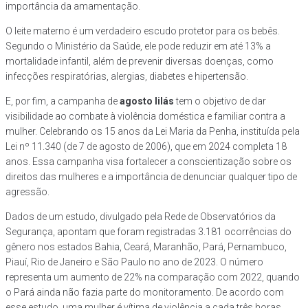
importância da amamentação.
O leite materno é um verdadeiro escudo protetor para os bebês.
Segundo o Ministério da Saúde, ele pode reduzir em até 13% a
mortalidade infantil, além de prevenir diversas doenças, como
infecções respiratórias, alergias, diabetes e hipertensão.
E, por fim, a campanha de
agosto lilás
tem o objetivo de dar
visibilidade ao combate à violência doméstica e familiar contra a
mulher. Celebrando os 15 anos da Lei Maria da Penha, instituída pela
Lei nº 11.340 (de 7 de agosto de 2006), que em 2024 completa 18
anos. Essa campanha visa fortalecer a conscientização sobre os
direitos das mulheres e a importância de denunciar qualquer tipo de
agressão.
Dados de um estudo, divulgado pela Rede de Observatórios da
Segurança, apontam que foram registradas 3.181 ocorrências do
gênero nos estados Bahia, Ceará, Maranhão, Pará, Pernambuco,
Piauí, Rio de Janeiro e São Paulo no ano de 2023. O número
representa um aumento de 22% na comparação com 2022, quando
o Pará ainda não fazia parte do monitoramento. De acordo com
esse estudo, uma mulher é vítima de violência a cada três horas.