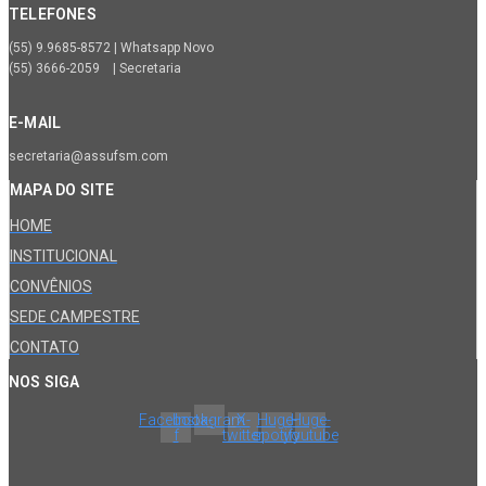
TELEFONES
(55) 9.9685-8572 | Whatsapp Novo
(55) 3666-2059 | Secretaria
E-MAIL
secretaria@assufsm.com
MAPA DO SITE
HOME
INSTITUCIONAL
CONVÊNIOS
SEDE CAMPESTRE
CONTATO
NOS SIGA
Facebook-
Instagram
X-
Huge-
Huge-
f
twitter
spotify
youtube