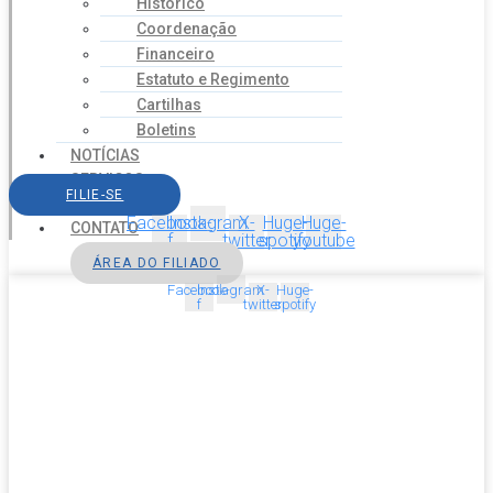
Histórico
Coordenação
Financeiro
Estatuto e Regimento
Cartilhas
Boletins
NOTÍCIAS
SERVIÇOS
FILIE-SE
AGENDA
Facebook-
Instagram
X-
Huge-
Huge-
CONTATO
f
twitter
spotify
youtube
ÁREA DO FILIADO
Facebook-
Instagram
X-
Huge-
f
twitter
spotify