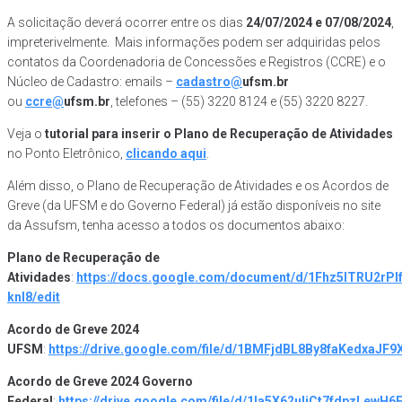
A solicitação deverá ocorrer entre os dias
24/07/2024 e 07/08/2024
,
impreterivelmente. Mais informações podem ser adquiridas pelos
contatos da
Coordenadoria de Concessões e Registros (CCRE) e o
Núcleo de Cadastro: emails –
cadastro@
ufsm.br
ou
ccre@
ufsm.br
, telefones – (55) 3220
8124
e (55) 3220
8227.
Veja o
tutorial para inserir o Plano de Recuperação de Atividades
no Ponto Eletrônico,
clicando aqui
.
Além disso, o Plano de Recuperação de Atividades e os Acordos de
Greve (da UFSM e do Governo Federal) já estão disponíveis no site
da Assufsm, tenha acesso a todos os documentos abaixo:
Plano de Recuperação de
Atividades
:
https://docs.google.com/document/d/1Fhz5lTRU2rP
knl8/edit
Acordo de Greve 2024
UFSM
:
https://drive.google.com/file/d/1BMFjdBL8By8faKedxaJF
Acordo de Greve 2024 Governo
Federal
:
https://drive.google.com/file/d/1la5X62uliCt7fdpzLewH6