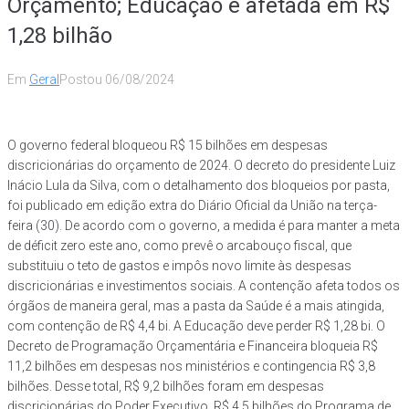
Orçamento; Educação é afetada em R$
1,28 bilhão
Em
Geral
Postou
06/08/2024
O governo federal bloqueou R$ 15 bilhões em despesas
discricionárias do orçamento de 2024. O decreto do presidente Luiz
Inácio Lula da Silva, com o detalhamento dos bloqueios por pasta,
foi publicado em edição extra do Diário Oficial da União na terça-
feira (30). De acordo com o governo, a medida é para manter a meta
de déficit zero este ano, como prevê o arcabouço fiscal, que
substituiu o teto de gastos e impôs novo limite às despesas
discricionárias e investimentos sociais. A contenção afeta todos os
órgãos de maneira geral, mas a pasta da Saúde é a mais atingida,
com contenção de R$ 4,4 bi. A Educação deve perder R$ 1,28 bi. O
Decreto de Programação Orçamentária e Financeira bloqueia R$
11,2 bilhões em despesas nos ministérios e contingencia R$ 3,8
bilhões. Desse total, R$ 9,2 bilhões foram em despesas
discricionárias do Poder Executivo, R$ 4,5 bilhões do Programa de