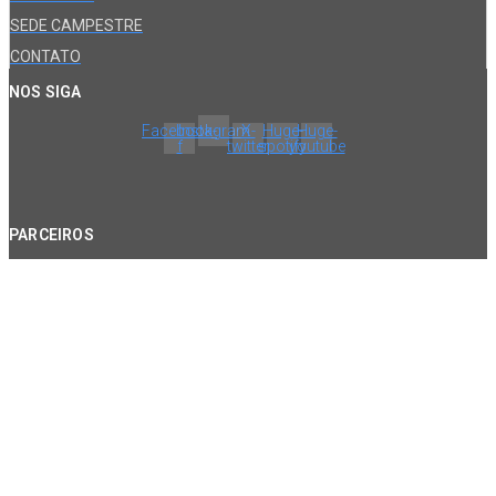
SEDE CAMPESTRE
CONTATO
NOS SIGA
Facebook-
Instagram
X-
Huge-
Huge-
f
twitter
spotify
youtube
PARCEIROS