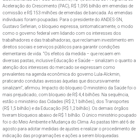
Aceleração do Crescimento (PAC), R$ 1,095 bilhão em emendas de
comissão e R$ 153 milhões de emendas de bancada. As emendas
individuais foram poupadas. Para o presidente do ANDES-SN,
Gustavo Seferian, o bloqueio expressa, sintomaticamente, o modo
como o governo federal vem lidando com os interesses dos
trabalhadores e das trabalhadoras, que reclamam investimento em
direitos sociais e serviços públicos para garantir condições
elementares de vida. “Os efeitos da medida – que recaem em
diversas pastas, inclusive Educação e Saúde – sinalizam o quanto a
atenção dos interesses do mercado se expressam como
prevalentes na agenda econômica do governo Lula-Alckmin,
praticando condutas avessas àquelas que discursivamente
sinalizam”, afirmou. Impacto do bloqueio O ministério da Saúde foi o
mais prejudicado, com bloqueio de R$ 4,4 bilhões. Na sequência,
estão o ministério das Cidades (R$ 2,1 bilhões), dos Transportes
(R$ 1,5 bilhão) e da Educação (R$ 1,2 bilhão). Os demais órgãos
tiveram bloqueios abaixo de R$ 1 bilhão. O único ministério poupado
foi o do Meio Ambiente e Mudança do Clima. As pastas têm até 6 de
agosto para adotar medidas de ajustes e realizar o procedimento de
indicação das programações e ações a serem bloqueadas.