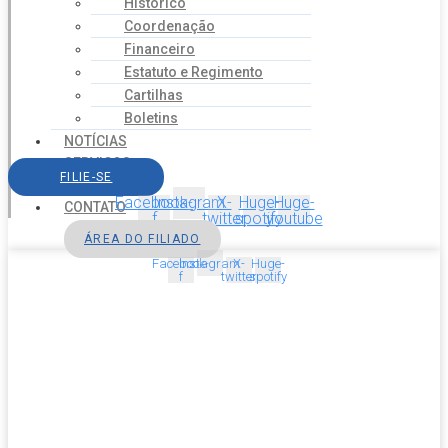
Histórico
Coordenação
Financeiro
Estatuto e Regimento
Cartilhas
Boletins
NOTÍCIAS
SERVIÇOS
FILIE-SE
AGENDA
Facebook-
Instagram
X-
Huge-
Huge-
CONTATO
f
twitter
spotify
youtube
ÁREA DO FILIADO
Facebook-
Instagram
X-
Huge-
f
twitter
spotify