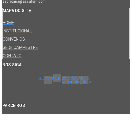
secretaria@assufsm.com
MAPA DO SITE
HOME
INSTITUCIONAL
CONVÊNIOS
SEDE CAMPESTRE
CONTATO
NOS SIGA
Facebook-
Instagram
X-
Huge-
Huge-
f
twitter
spotify
youtube
PARCEIROS