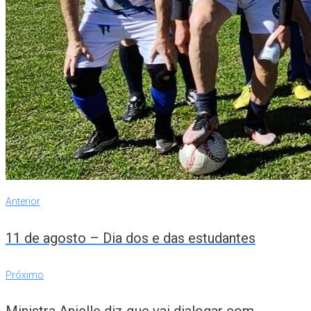
Navegação
Anterior
Anterior
de
11 de agosto – Dia dos e das estudantes
Post
Próximo
Próximo