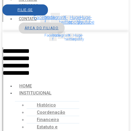
SERVIÇOS
FILIE-SE
AGENDA
Facebook-
Instagram
X-
Huge-
Huge-
CONTATO
f
twitter
spotify
youtube
ÁREA DO FILIADO
Facebook-
Instagram
X-
Huge-
f
twitter
spotify
Menu
HOME
INSTITUCIONAL
Histórico
Coordenação
Financeiro
Estatuto e