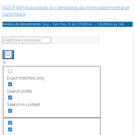
ASSUFSM | Associação dos Servidores da Universidade Federal de
Santa Maria
Horário de atendimento:
Seg – Sex: Das 7h às 11h30min – 12h30min
às 16h
Exact matches only
Search in title
Search in content