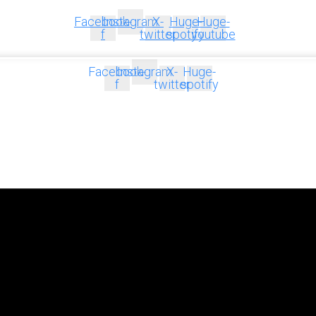
Facebook-
Instagram
X-
Huge-
Huge-
f
twitter
spotify
youtube
Facebook-
Instagram
X-
Huge-
f
twitter
spotify