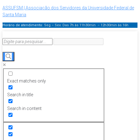
ASSUFSM | Associação dos Servidores da Universidade Federal de
Santa Maria
Horário de atendimento:
Seg – Sex: Das 7h às 11h30min – 12h30min
às 16h
Exact matches only
Search in title
Search in content