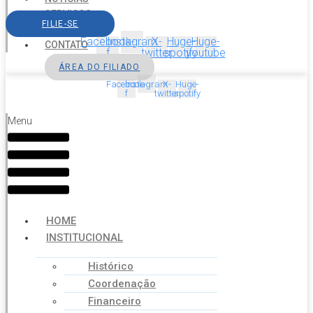
SERVIÇOS
FILIE-SE
AGENDA
Facebook-
Instagram
X-
Huge-
Huge-
CONTATO
f
twitter
spotify
youtube
ÁREA DO FILIADO
Facebook-
Instagram
X-
Huge-
f
twitter
spotify
Menu
HOME
INSTITUCIONAL
Histórico
Coordenação
Financeiro