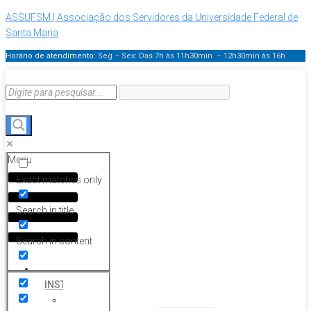
ASSUFSM | Associação dos Servidores da Universidade Federal de
Santa Maria
Horário de atendimento:
Seg – Sex: Das 7h às 11h30min – 12h30min
às 16h
Menu
Exact matches only
Search in title
Search in content
HOME
INSTITUCIONAL
Histórico