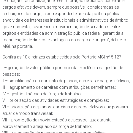
“A criação, racionalização e reestruturação de planos, carreiras e
cargos efetivos devem, sempre que possível, consideradas as
atribuições do cargo, a correspondente área da política pública
envolvida e os interesses institucionais e administrativos de âmbito
governamental, favorecer a movimentação de servidores entre
órgãos e entidades da administração pública federal, garantida a
manutenção de direitos e vantagens do cargo de origem”, define, o
MGI, na portaria.
Confira as 10 diretrizes estabelecidas pela Portaria MGI nº 5.127:
I – geração de valor público por meio da excelência na gestão de
pessoas;
II – simplificação do conjunto de planos, carreiras e cargos efetivos;
III – agrupamento de carreiras com atribuições semelhantes;
IV – gestão dinâmica da força de trabalho;
V – priorização das atividades estratégicas e complexas;
VI – priorização de planos, carreiras e cargos efetivos que possam
atuar de modo transversal;
VII – promoção da movimentação de pessoal que garanta
aproveitamento adequado da força de trabalho;
VIII – valorização da pessoa ocupante de cargo efetivo;