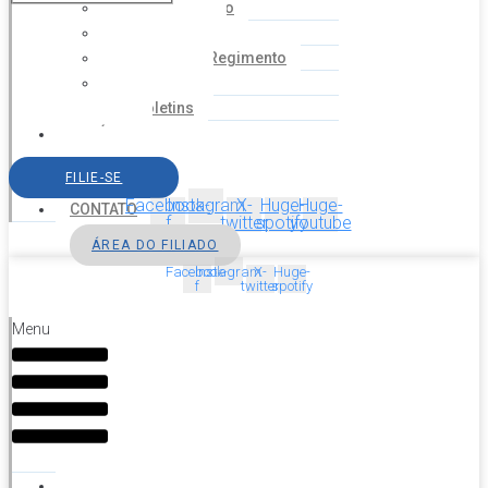
Coordenação
Financeiro
Estatuto e Regimento
Cartilhas
Boletins
NOTÍCIAS
SERVIÇOS
FILIE-SE
AGENDA
Facebook-
Instagram
X-
Huge-
Huge-
CONTATO
f
twitter
spotify
youtube
ÁREA DO FILIADO
Facebook-
Instagram
X-
Huge-
f
twitter
spotify
Menu
HOME