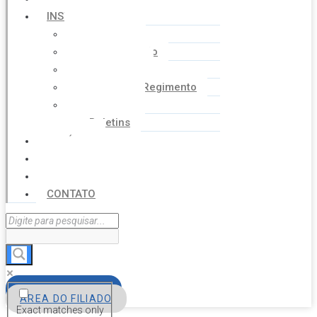
INSTITUCIONAL
Histórico
Coordenação
Financeiro
Estatuto e Regimento
Cartilhas
Boletins
NOTÍCIAS
SERVIÇOS
AGENDA
CONTATO
FILIE-SE
ÁREA DO FILIADO
Exact matches only