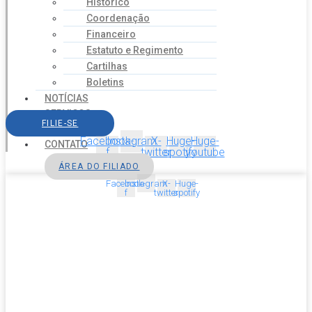
Histórico
Coordenação
Financeiro
Estatuto e Regimento
Cartilhas
Boletins
NOTÍCIAS
SERVIÇOS
FILIE-SE
AGENDA
Facebook-
Instagram
X-
Huge-
Huge-
CONTATO
f
twitter
spotify
youtube
ÁREA DO FILIADO
Facebook-
Instagram
X-
Huge-
f
twitter
spotify