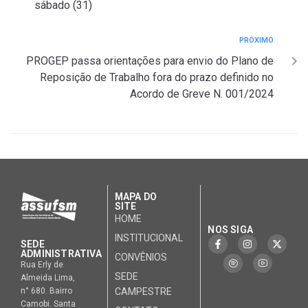
sábado (31)
PRÓXIMO
PROGEP passa orientações para envio do Plano de
Reposição de Trabalho fora do prazo definido no
Acordo de Greve N. 001/2024
MAPA DO
SITE
HOME
NOS SIGA
INSTITUCIONAL
SEDE
ADMINISTRATIVA
CONVÊNIOS
Rua Erly de
SEDE
Almeida Lima,
CAMPESTRE
n° 680. Bairro
Camobi. Santa