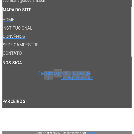
secretaria@assufsm.com
MAPA DO SITE
HOME
INSTITUCIONAL
CONVÊNIOS
SEDE CAMPESTRE
CONTATO
NOS SIGA
Facebook-
Instagram
X-
Huge-
Huge-
f
twitter
spotify
youtube
PARCEIROS
Copyright ® 2026 – Desenvolvido por
Manduá