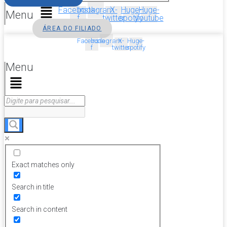
Facebook-
Instagram
X-
Huge-
Huge-
Menu
f
twitter
spotify
youtube
ÁREA DO FILIADO
Facebook-
Instagram
X-
Huge-
f
twitter
spotify
Menu
Exact matches only
Search in title
Search in content