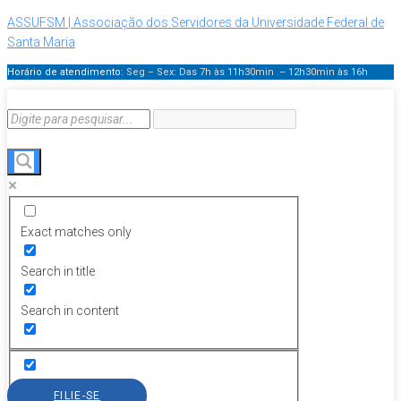
ASSUFSM | Associação dos Servidores da Universidade Federal de
Santa Maria
Horário de atendimento:
Seg – Sex: Das 7h às 11h30min – 12h30min
às 16h
Exact matches only
Search in title
Search in content
FILIE-SE