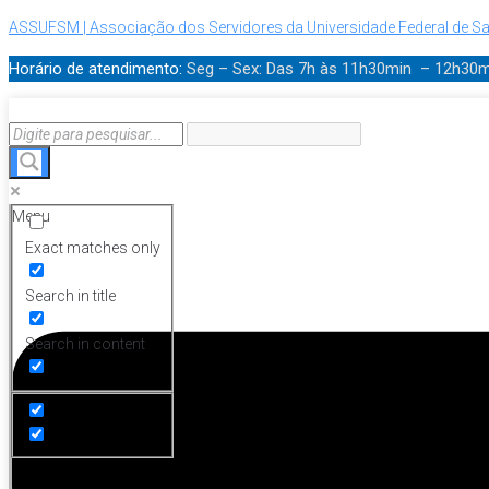
ASSUFSM | Associação dos Servidores da Universidade Federal de Sa
Horário de atendimento:
Seg – Sex: Das 7h às 11h30min – 12h30
Menu
Exact matches only
Search in title
Search in content