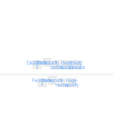
Facebook-
Instagram
X-
Huge-
Huge-
f
twitter
spotify
youtube
Facebook-
Instagram
X-
Huge-
f
twitter
spotify