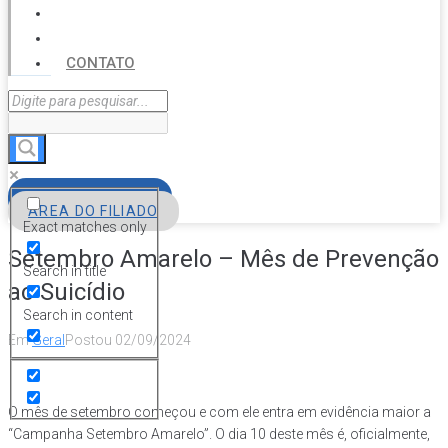
SERVIÇOS
AGENDA
CONTATO
FILIE-SE
ÁREA DO FILIADO
Exact matches only
Setembro Amarelo – Mês de Prevenção
Search in title
ao Suicídio
Search in content
Em
Geral
Postou
02/09/2024
O mês de setembro começou e com ele entra em evidência maior a
“Campanha Setembro Amarelo”. O dia 10 deste mês é, oficialmente,