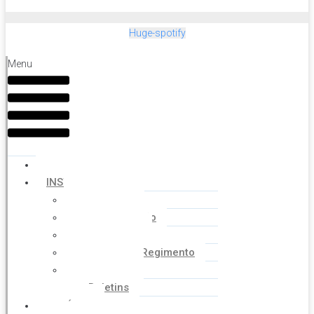
Huge-spotify
Menu
HOME
INSTITUCIONAL
Histórico
Coordenação
Financeiro
Estatuto e Regimento
Cartilhas
Boletins
NOTÍCIAS