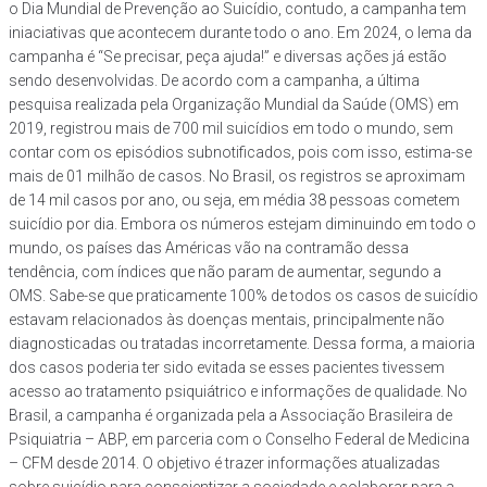
o Dia Mundial de Prevenção ao Suicídio, contudo, a campanha tem
iniaciativas que acontecem durante todo o ano. Em 2024, o lema da
campanha é “Se precisar, peça ajuda!” e diversas ações já estão
sendo desenvolvidas. De acordo com a campanha, a última
pesquisa realizada pela Organização Mundial da Saúde (OMS) em
2019, registrou mais de 700 mil suicídios em todo o mundo, sem
contar com os episódios subnotificados, pois com isso, estima-se
mais de 01 milhão de casos. No Brasil, os registros se aproximam
de 14 mil casos por ano, ou seja, em média 38 pessoas cometem
suicídio por dia. Embora os números estejam diminuindo em todo o
mundo, os países das Américas vão na contramão dessa
tendência, com índices que não param de aumentar, segundo a
OMS. Sabe-se que praticamente 100% de todos os casos de suicídio
estavam relacionados às doenças mentais, principalmente não
diagnosticadas ou tratadas incorretamente. Dessa forma, a maioria
dos casos poderia ter sido evitada se esses pacientes tivessem
acesso ao tratamento psiquiátrico e informações de qualidade. No
Brasil, a campanha é organizada pela a Associação Brasileira de
Psiquiatria – ABP, em parceria com o Conselho Federal de Medicina
– CFM desde 2014. O objetivo é trazer informações atualizadas
sobre suicídio para conscientizar a sociedade e colaborar para a