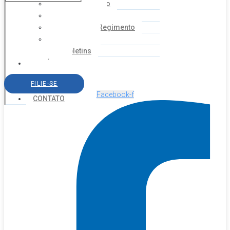
Coordenação
Financeiro
Estatuto e Regimento
Cartilhas
Boletins
NOTÍCIAS
SERVIÇOS
FILIE-SE
AGENDA
Facebook-f
CONTATO