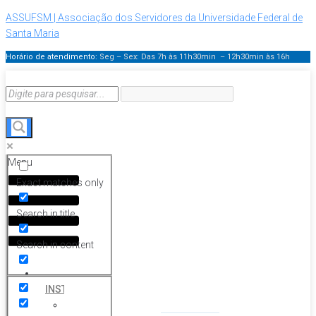
ASSUFSM | Associação dos Servidores da Universidade Federal de
Santa Maria
Horário de atendimento:
Seg – Sex: Das 7h às 11h30min – 12h30min
às 16h
Menu
Exact matches only
Search in title
Search in content
HOME
INSTITUCIONAL
Histórico