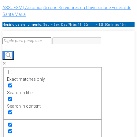
ASSUFSM | Associação dos Servidores da Universidade Federal de
Santa Maria
Horário de atendimento:
Seg – Sex: Das 7h às 11h30min – 12h30min
às 16h
Exact matches only
Search in title
Search in content