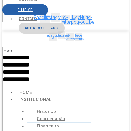
SERVIÇOS
FILIE-SE
AGENDA
Facebook-
Instagram
X-
Huge-
Huge-
CONTATO
f
twitter
spotify
youtube
ÁREA DO FILIADO
Facebook-
Instagram
X-
Huge-
f
twitter
spotify
Menu
HOME
INSTITUCIONAL
Histórico
Coordenação
Financeiro