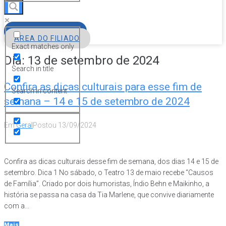
FILIE-SE
ÁREA DO FILIADO
Exact matches only
Dia:
13 de setembro de 2024
Search in title
Confira as dicas culturais para esse fim de
Search in content
semana – 14 e 15 de setembro de 2024
Em
Geral
Postou
13/09/2024
Confira as dicas culturais desse fim de semana, dos dias 14 e 15 de
setembro. Dica 1 No sábado, o Teatro 13 de maio recebe “Causos
de Família”. Criado por dois humoristas, Índio Behn e Maikinho, a
história se passa na casa da Tia Marlene, que convive diariamente
com a...
Mais