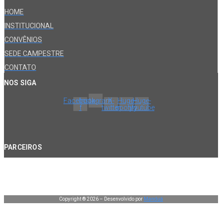
HOME
INSTITUCIONAL
CONVÊNIOS
SEDE CAMPESTRE
CONTATO
NOS SIGA
Facebook-
Instagram
X-
Huge-
Huge-
f
twitter
spotify
youtube
PARCEIROS
Copyright ® 2026 – Desenvolvido por
Manduá