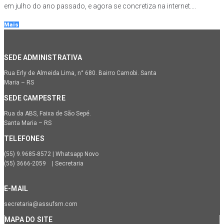
em julho do ano passado, e agora se concretiza na internet....
Mais
SEDE ADMINISTRATIVA
Rua Erly de Almeida Lima, n° 680. Bairro Camobi. Santa
Maria – RS
SEDE CAMPESTRE
Rua da ABS, Faixa de São Sepé.
Santa Maria – RS
TELEFONES
(55) 9.9685-8572 | Whatsapp Novo
(55) 3666-2059 | Secretaria
E-MAIL
secretaria@assufsm.com
MAPA DO SITE