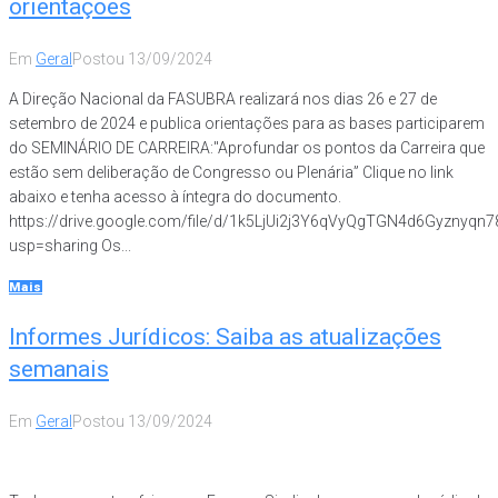
orientações
Em
Geral
Postou
13/09/2024
A Direção Nacional da FASUBRA realizará nos dias 26 e 27 de
setembro de 2024 e publica orientações para as bases participarem
do SEMINÁRIO DE CARREIRA:"Aprofundar os pontos da Carreira que
estão sem deliberação de Congresso ou Plenária” Clique no link
abaixo e tenha acesso à íntegra do documento.
https://drive.google.com/file/d/1k5LjUi2j3Y6qVyQgTGN4d6Gyznyqn7
usp=sharing Os...
Mais
Informes Jurídicos: Saiba as atualizações
semanais
Em
Geral
Postou
13/09/2024