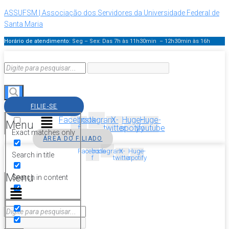
ASSUFSM | Associação dos Servidores da Universidade Federal de
Santa Maria
Horário de atendimento:
Seg – Sex: Das 7h às 11h30min – 12h30min
às 16h
FILIE-SE
Facebook-
Instagram
X-
Huge-
Huge-
Menu
f
twitter
spotify
youtube
Exact matches only
ÁREA DO FILIADO
Facebook-
Instagram
X-
Huge-
Search in title
f
twitter
spotify
Menu
Search in content