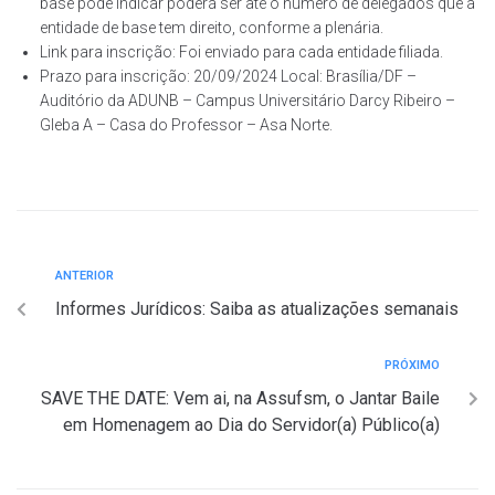
base pode indicar poderá ser até o número de delegados que a
entidade de base tem direito, conforme a plenária.
Link para inscrição: Foi enviado para cada entidade filiada.
Prazo para inscrição: 20/09/2024 Local: Brasília/DF –
Auditório da ADUNB – Campus Universitário Darcy Ribeiro –
Gleba A – Casa do Professor – Asa Norte.
ANTERIOR
Informes Jurídicos: Saiba as atualizações semanais
PRÓXIMO
SAVE THE DATE: Vem ai, na Assufsm, o Jantar Baile
em Homenagem ao Dia do Servidor(a) Público(a)