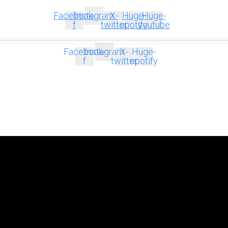
Facebook-
Instagram
X-
Huge-
Huge-
f
twitter
spotify
youtube
Facebook-
Instagram
X-
Huge-
f
twitter
spotify