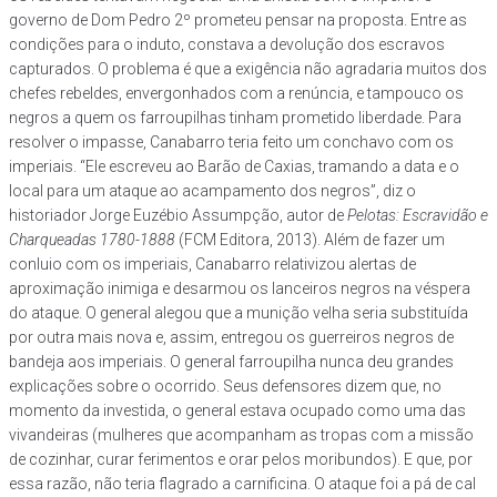
governo de Dom Pedro 2º prometeu pensar na proposta. Entre as
condições para o induto, constava a devolução dos escravos
capturados. O problema é que a exigência não agradaria muitos dos
chefes rebeldes, envergonhados com a renúncia, e tampouco os
negros a quem os farroupilhas tinham prometido liberdade. Para
resolver o impasse, Canabarro teria feito um conchavo com os
imperiais. “Ele escreveu ao Barão de Caxias, tramando a data e o
local para um ataque ao acampamento dos negros”, diz o
historiador Jorge Euzébio Assumpção, autor de
Pelotas: Escravidão e
Charqueadas 1780-1888
(FCM Editora, 2013). Além de fazer um
conluio com os imperiais, Canabarro relativizou alertas de
aproximação inimiga e desarmou os lanceiros negros na véspera
do ataque. O general alegou que a munição velha seria substituída
por outra mais nova e, assim, entregou os guerreiros negros de
bandeja aos imperiais. O general farroupilha nunca deu grandes
explicações sobre o ocorrido. Seus defensores dizem que, no
momento da investida, o general estava ocupado como uma das
vivandeiras (mulheres que acompanham as tropas com a missão
de cozinhar, curar ferimentos e orar pelos moribundos). E que, por
essa razão, não teria flagrado a carnificina. O ataque foi a pá de cal