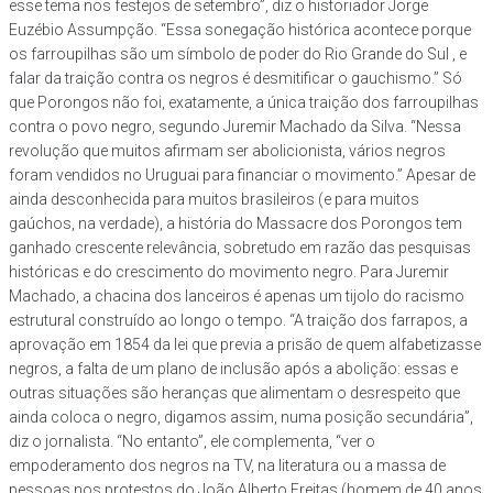
esse tema nos festejos de setembro”, diz o historiador Jorge
Euzébio Assumpção. “Essa sonegação histórica acontece porque
os farroupilhas são um símbolo de poder do Rio Grande do Sul , e
falar da traição contra os negros é desmitificar o gauchismo.” Só
que Porongos não foi, exatamente, a única traição dos farroupilhas
contra o povo negro, segundo Juremir Machado da Silva. “Nessa
revolução que muitos afirmam ser abolicionista, vários negros
foram vendidos no Uruguai para financiar o movimento.” Apesar de
ainda desconhecida para muitos brasileiros (e para muitos
gaúchos, na verdade), a história do Massacre dos Porongos tem
ganhado crescente relevância, sobretudo em razão das pesquisas
históricas e do crescimento do movimento negro. Para Juremir
Machado, a chacina dos lanceiros é apenas um tijolo do racismo
estrutural construído ao longo o tempo. “A traição dos farrapos, a
aprovação em 1854 da lei que previa a prisão de quem alfabetizasse
negros, a falta de um plano de inclusão após a abolição: essas e
outras situações são heranças que alimentam o desrespeito que
ainda coloca o negro, digamos assim, numa posição secundária”,
diz o jornalista. “No entanto”, ele complementa, “ver o
empoderamento dos negros na TV, na literatura ou a massa de
pessoas nos protestos do João Alberto Freitas (homem de 40 anos