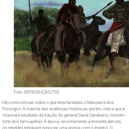
Foto: REPRODUÇÃO/TVE
Há controvérsias sobre o que teria facilitado o Massacre dos
Porongos. A maioria das evidências históricas, porém, indica que a
chacina é resultado da traição do general David Canabarro, homem
forte dos farroupilhas. À época, reconhecendo a iminente derrota,
os rebeldes tentavam negociar uma anistia com o império. O