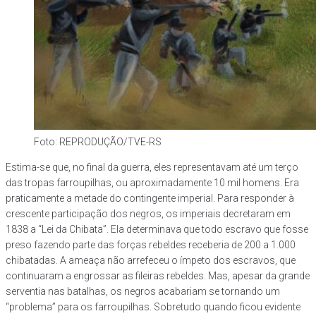
Foto: REPRODUÇÃO/TVE-RS
Estima-se que, no final da guerra, eles representavam até um terço
das tropas farroupilhas, ou aproximadamente 10 mil homens. Era
praticamente a metade do contingente imperial. Para responder à
crescente participação dos negros, os imperiais decretaram em
1838 a “Lei da Chibata”. Ela determinava que todo escravo que fosse
preso fazendo parte das forças rebeldes receberia de 200 a 1.000
chibatadas. A ameaça não arrefeceu o ímpeto dos escravos, que
continuaram a engrossar as fileiras rebeldes. Mas, apesar da grande
serventia nas batalhas, os negros acabariam se tornando um
“problema” para os farroupilhas. Sobretudo quando ficou evidente