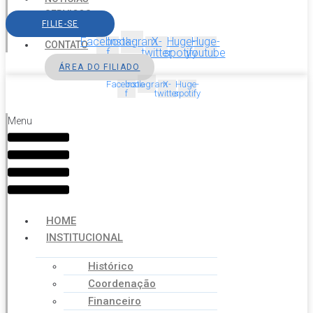
SERVIÇOS
FILIE-SE
AGENDA
Facebook-
Instagram
X-
Huge-
Huge-
CONTATO
f
twitter
spotify
youtube
ÁREA DO FILIADO
Facebook-
Instagram
X-
Huge-
f
twitter
spotify
Menu
HOME
INSTITUCIONAL
Histórico
Coordenação
Financeiro