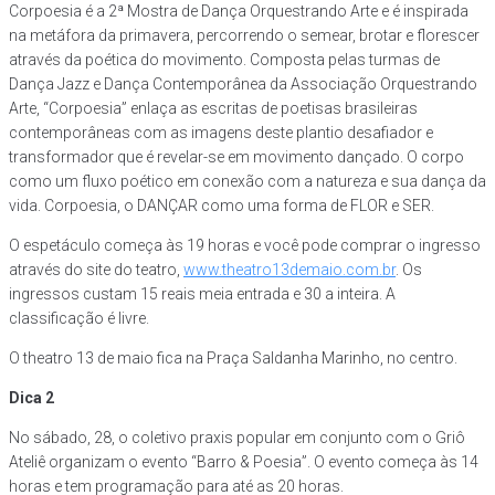
Corpoesia é a 2ª Mostra de Dança Orquestrando Arte e é inspirada
na metáfora da primavera, percorrendo o semear, brotar e florescer
através da poética do movimento. Composta pelas turmas de
Dança Jazz e Dança Contemporânea da Associação Orquestrando
Arte, “Corpoesia” enlaça as escritas de poetisas brasileiras
contemporâneas com as imagens deste plantio desafiador e
transformador que é revelar-se em movimento dançado. O corpo
como um fluxo poético em conexão com a natureza e sua dança da
vida. Corpoesia, o DANÇAR como uma forma de FLOR e SER.
O espetáculo começa às 19 horas e você pode comprar o ingresso
através do site do teatro,
www.theatro13demaio.com.br
. Os
ingressos custam 15 reais meia entrada e 30 a inteira. A
classificação é livre.
O theatro 13 de maio fica na Praça Saldanha Marinho, no centro.
Dica 2
No sábado, 28, o coletivo praxis popular em conjunto com o Griô
Ateliê organizam o evento “Barro & Poesia”. O evento começa às 14
horas e tem programação para até as 20 horas.