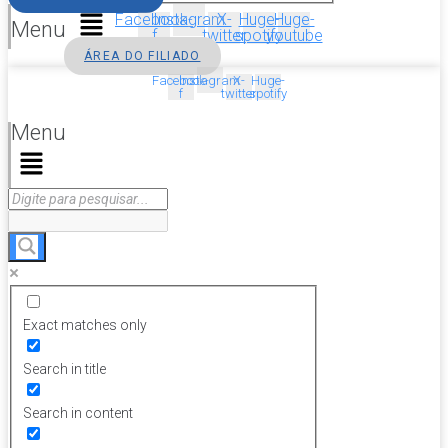
Facebook-
Instagram
X-
Huge-
Huge-
Menu
f
twitter
spotify
youtube
ÁREA DO FILIADO
Facebook-
Instagram
X-
Huge-
f
twitter
spotify
Menu
Exact matches only
Search in title
Search in content