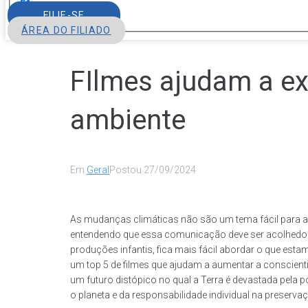
FILIE-SE
ÁREA DO FILIADO
FIlmes ajudam a ex
ambiente
Em
Geral
Postou
27/09/2024
As mudanças climáticas não são um tema fácil para ad
entendendo que essa comunicação deve ser acolhedora
produções infantis, fica mais fácil abordar o que es
um top 5 de filmes que ajudam a aumentar a conscienti
um futuro distópico no qual a Terra é devastada pela
o planeta e da responsabilidade individual na preserv