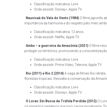
Classificação indicativa: Livre
Onde assistir: Disney+, Apple TV
Nausicaä do Vale do Vento (1984)
O filme japonês ab
importância da harmonia e do respeito pelo meio ambi
Classificação indicativa: 12 anos
Onde assistir: Netflix, Apple TV
Ainbo – a guerreira da Amazônia (2021)
O filme res
proteger os territórios, promovendo a conscientização
Classificação indicativa: Livre
Onde assistir: Prime Video, Telecine, Apple TV
Rio (2011) e Rio 2 (2014)
A saga de filmes Rio retrata
florestas tropicais. Ressalta a conservação da Amazô
Classificação indicativa: Livre
Onde assistir: Disney+, Apple TV
O Lorax: Em Busca da Trúfula Perdida (2012)
O Lora
os impactos negativos que isso causa na natureza. T