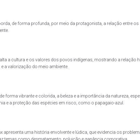
orda, de forma profunda, por meio da protagonista, a relação entre os
ente.
salta a cultura e os valores dos povos indígenas, mostrando a relação
 e a valorização do meio ambiente.
, de forma vibrante e colorida, a beleza e a importância da natureza, e
nia e a proteção das espécies em risco, como o papagaio-azul.
x apresenta uma história envolvente e lúdica, que evidencia os proble
raz temas como desmatamento, poluição e ganância corporativa.