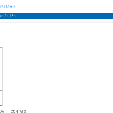
nta Maria
min
às 16h
DA
CONTATO