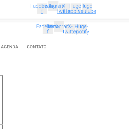
Facebook-
Instagram
X-
Huge-
Huge-
f
twitter
spotify
youtube
Facebook-
Instagram
X-
Huge-
f
twitter
spotify
AGENDA
CONTATO