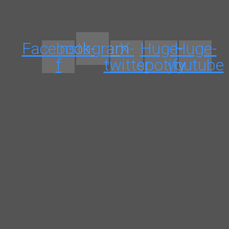
Facebook-
Instagram
X-
Huge-
Huge-
f
twitter
spotify
youtube