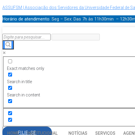
ASSUFSM | Associação dos Servidores da Universidade Federal de Sa
Horário de atendimento:
Seg – Sex: Das 7h às 11h30min – 12h30
Exact matches only
Search in title
Search in content
FILIE-SE
HOME
INSTITUCIONAL
NOTÍCIAS
SERVIÇOS
AGEN