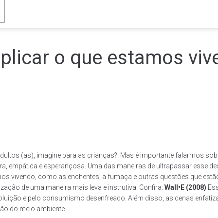
plicar o que estamos vi
ultos (as), imagine para as crianças?! Mas é importante falarmos sob
, empática e esperançosa. Uma das maneiras de ultrapassar esse des
tamos vivendo, como as enchentes, a fumaça e outras questões que est
zação de uma maneira mais leva e instrutiva. Confira:
Wall•E (2008)
Ess
 poluição e pelo consumismo desenfreado. Além disso, as cenas enfati
ação do meio ambiente.