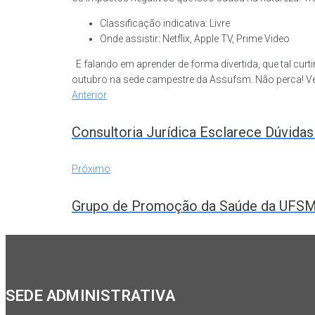
Classificação indicativa: Livre
Onde assistir: Netflix, Apple TV, Prime Video
E falando em aprender de forma divertida, que tal curt
outubro na sede campestre da Assufsm. Não perca! Ve
Anterior
Navegação
Anterior
Consultoria Jurídica Esclarece Dúvida
de
Próximo
Próximo
Post
Grupo de Promoção da Saúde da UFSM c
SEDE ADMINISTRATIVA