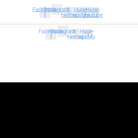
Facebook-
Instagram
X-
Huge-
Huge-
f
twitter
spotify
youtube
Facebook-
Instagram
X-
Huge-
f
twitter
spotify