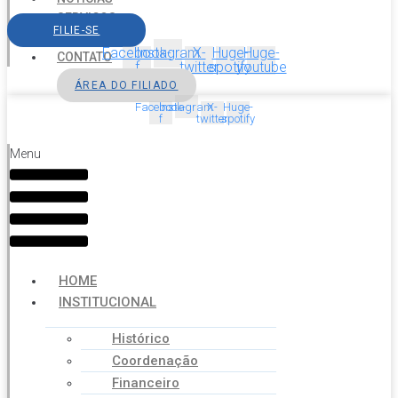
SERVIÇOS
FILIE-SE
AGENDA
Facebook-
Instagram
X-
Huge-
Huge-
CONTATO
f
twitter
spotify
youtube
ÁREA DO FILIADO
Facebook-
Instagram
X-
Huge-
f
twitter
spotify
Menu
HOME
INSTITUCIONAL
Histórico
Coordenação
Financeiro