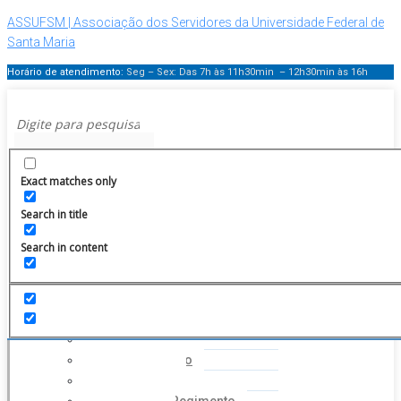
ASSUFSM | Associação dos Servidores da Universidade Federal de
Santa Maria
Horário de atendimento:
Seg – Sex: Das 7h às 11h30min – 12h30min
às 16h
Menu
Exact matches only
Search in title
Search in content
HOME
INSTITUCIONAL
Histórico
Coordenação
Financeiro