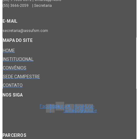
(55) 3666-2059 | Secretaria
E-MAIL
secretaria@assufsm.com
MAPA DO SITE
HOME
INSTITUCIONAL
CONVÊNIOS
SEDE CAMPESTRE
CONTATO
NOS SIGA
Facebook-
Instagram
X-
Huge-
Huge-
f
twitter
spotify
youtube
PARCEIROS