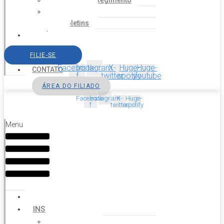
Estatuto e Regimento
Cartilhas
Boletins
NOTÍCIAS
SERVIÇOS
FILIE-SE
AGENDA
Facebook-
Instagram
X-
Huge-
Huge-
CONTATO
f
twitter
spotify
youtube
ÁREA DO FILIADO
Facebook-
Instagram
X-
Huge-
f
twitter
spotify
Menu
HOME
INSTITUCIONAL
Histórico