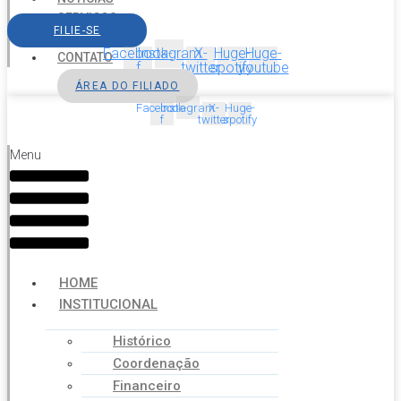
SERVIÇOS
FILIE-SE
AGENDA
Facebook-
Instagram
X-
Huge-
Huge-
CONTATO
f
twitter
spotify
youtube
ÁREA DO FILIADO
Facebook-
Instagram
X-
Huge-
f
twitter
spotify
Menu
HOME
INSTITUCIONAL
Histórico
Coordenação
Financeiro