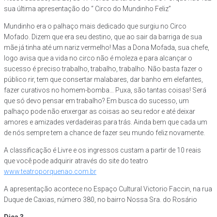
sua última apresentação do “ Circo do Mundinho Feliz”
Mundinho era o palhaço mais dedicado que surgiu no Circo
Mofado. Dizem que era seu destino, que ao sair da barriga de sua
mãe já tinha até um nariz vermelho! Mas a Dona Mofada, sua chefe,
logo avisa que a vida no circo não é moleza e para alcançar o
sucesso é preciso trabalho, trabalho, trabalho. Não basta fazer o
público rir, tem que consertar malabares, dar banho em elefantes,
fazer curativos no homem-bomba… Puxa, são tantas coisas! Será
que só devo pensar em trabalho? Em busca do sucesso, um
palhaço pode não enxergar as coisas ao seu redor e até deixar
amores e amizades verdadeiras para trás. Ainda bem que cada um
de nós sempre tem a chance de fazer seu mundo feliz novamente.
A classificação é Livre e os ingressos custam a partir de 10 reais
que você pode adquirir através do site do teatro
www.teatroporquenao.com.br
A apresentação acontece no Espaço Cultural Victorio Faccin, na rua
Duque de Caxias, número 380, no bairro Nossa Sra. do Rosário