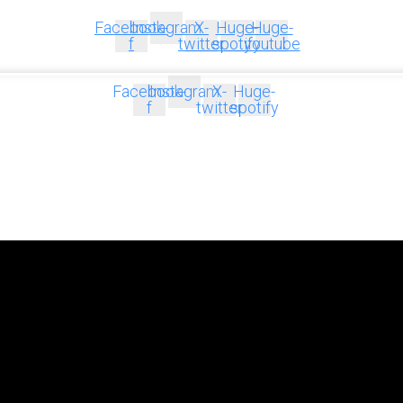
Facebook-
Instagram
X-
Huge-
Huge-
f
twitter
spotify
youtube
Facebook-
Instagram
X-
Huge-
f
twitter
spotify