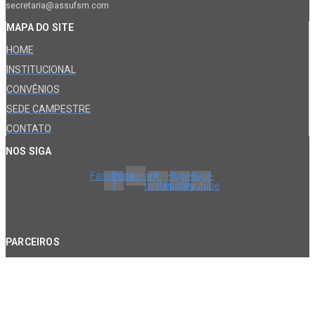
secretaria@assufsm.com
MAPA DO SITE
HOME
INSTITUCIONAL
CONVÊNIOS
SEDE CAMPESTRE
CONTATO
NOS SIGA
Facebook-
Instagram
X-
Huge-
Huge-
f
twitter
spotify
youtube
PARCEIROS