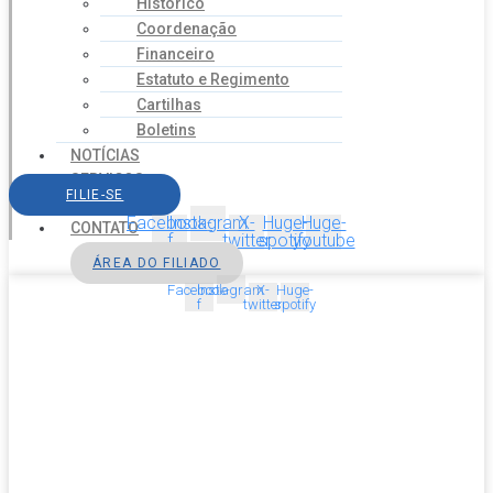
Histórico
Coordenação
Financeiro
Estatuto e Regimento
Cartilhas
Boletins
NOTÍCIAS
SERVIÇOS
FILIE-SE
AGENDA
Facebook-
Instagram
X-
Huge-
Huge-
CONTATO
f
twitter
spotify
youtube
ÁREA DO FILIADO
Facebook-
Instagram
X-
Huge-
f
twitter
spotify