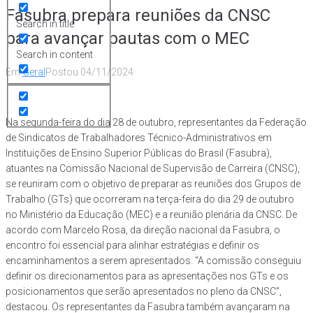
Fasubra prepara reuniões da CNSC
Search in title
para avançar pautas com o MEC
Search in content
Em
Geral
Postou
04/11/2024
Na segunda-feira do dia 28 de outubro, representantes da Federação
de Sindicatos de Trabalhadores Técnico-Administrativos em
Instituições de Ensino Superior Públicas do Brasil (Fasubra),
atuantes na Comissão Nacional de Supervisão de Carreira (CNSC),
se reuniram com o objetivo de preparar as reuniões dos Grupos de
Trabalho (GTs) que ocorreram na terça-feira do dia 29 de outubro
no Ministério da Educação (MEC) e a reunião plenária da CNSC. De
acordo com Marcelo Rosa, da direção nacional da Fasubra, o
encontro foi essencial para alinhar estratégias e definir os
encaminhamentos a serem apresentados. “A comissão conseguiu
definir os direcionamentos para as apresentações nos GTs e os
posicionamentos que serão apresentados no pleno da CNSC”,
destacou. Os representantes da Fasubra também avançaram na