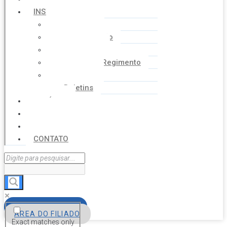
INSTITUCIONAL
Histórico
Coordenação
Financeiro
Estatuto e Regimento
Cartilhas
Boletins
NOTÍCIAS
SERVIÇOS
AGENDA
CONTATO
FILIE-SE
ÁREA DO FILIADO
Exact matches only