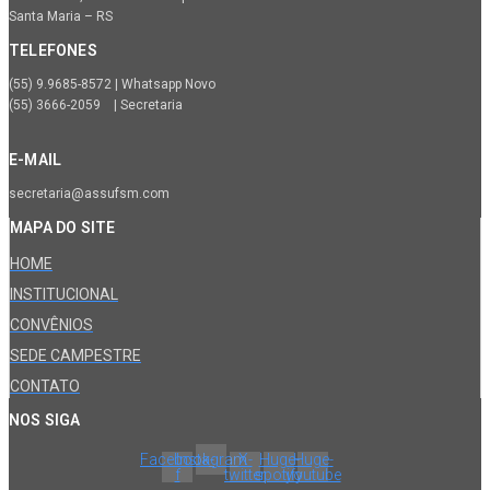
Santa Maria – RS
TELEFONES
(55) 9.9685-8572 | Whatsapp Novo
(55) 3666-2059 | Secretaria
E-MAIL
secretaria@assufsm.com
MAPA DO SITE
HOME
INSTITUCIONAL
CONVÊNIOS
SEDE CAMPESTRE
CONTATO
NOS SIGA
Facebook-
Instagram
X-
Huge-
Huge-
f
twitter
spotify
youtube