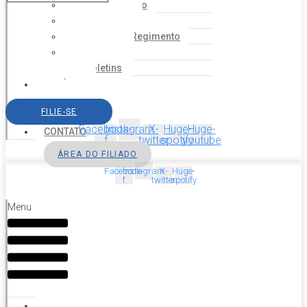
Coordenação
Financeiro
Estatuto e Regimento
Cartilhas
Boletins
NOTÍCIAS
SERVIÇOS
FILIE-SE
AGENDA
Facebook-
Instagram
X-
Huge-
Huge-
CONTATO
f
twitter
spotify
youtube
ÁREA DO FILIADO
Facebook-
Instagram
X-
Huge-
f
twitter
spotify
Menu
HOME