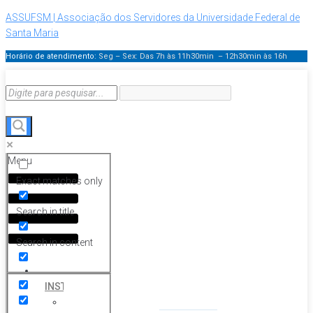
ASSUFSM | Associação dos Servidores da Universidade Federal de
Santa Maria
Horário de atendimento:
Seg – Sex: Das 7h às 11h30min – 12h30min
às 16h
Menu
Exact matches only
Search in title
Search in content
HOME
INSTITUCIONAL
Histórico