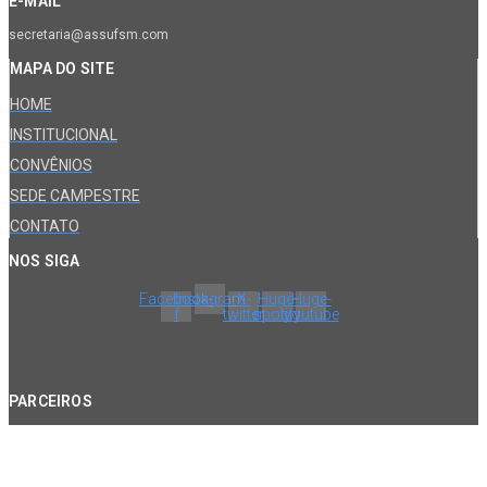
E-MAIL
secretaria@assufsm.com
MAPA DO SITE
HOME
INSTITUCIONAL
CONVÊNIOS
SEDE CAMPESTRE
CONTATO
NOS SIGA
Facebook-
Instagram
X-
Huge-
Huge-
f
twitter
spotify
youtube
PARCEIROS