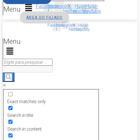
Facebook-
Instagram
X-
Huge-
Huge-
Menu
f
twitter
spotify
youtube
ÁREA DO FILIADO
Facebook-
Instagram
X-
Huge-
f
twitter
spotify
Menu
Exact matches only
Search in title
Search in content