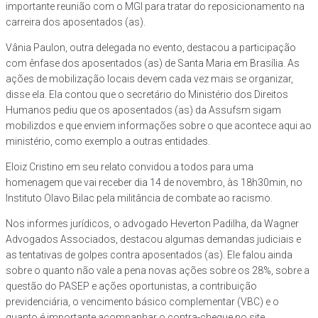
importante reunião com o MGI para tratar do reposicionamento na
carreira dos aposentados (as).
Vânia Paulon, outra delegada no evento, destacou a participação
com ênfase dos aposentados (as) de Santa Maria em Brasília. As
ações de mobilização locais devem cada vez mais se organizar,
disse ela. Ela contou que o secretário do Ministério dos Direitos
Humanos pediu que os aposentados (as) da Assufsm sigam
mobilizdos e que enviem informações sobre o que acontece aqui ao
ministério, como exemplo a outras entidades.
Eloiz Cristino em seu relato convidou a todos para uma
homenagem que vai receber dia 14 de novembro, às 18h30min, no
Instituto Olavo Bilac pela militância de combate ao racismo.
Nos informes jurídicos, o advogado Heverton Padilha, da Wagner
Advogados Associados, destacou algumas demandas judiciais e
as tentativas de golpes contra aposentados (as). Ele falou ainda
sobre o quanto não vale a pena novas ações sobre os 28%, sobre a
questão do PASEP e ações oportunistas, a contribuição
previdenciária, o vencimento básico complementar (VBC) e o
quanto é importante acompanhar o contra-cheque no site