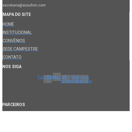
secretaria@assufsm.com
MAPA DO SITE
HOME
INSTITUCIONAL
CONVÊNIOS
SEDE CAMPESTRE
CONTATO
NOS SIGA
Facebook-
Instagram
X-
Huge-
Huge-
f
twitter
spotify
youtube
PARCEIROS