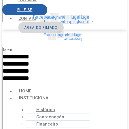
SERVIÇOS
FILIE-SE
AGENDA
Facebook-
Instagram
X-
Huge-
Huge-
CONTATO
f
twitter
spotify
youtube
ÁREA DO FILIADO
Facebook-
Instagram
X-
Huge-
f
twitter
spotify
Menu
HOME
INSTITUCIONAL
Histórico
Coordenação
Financeiro