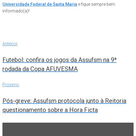
Universidade Federal de Santa Maria
e fique sempre bem
informado(a)!
Navegação
Anterior
Anterior
de
Futebol: confira os jogos da Assufsm na 9ª
Post
rodada da Copa AFUVESMA
Próximo
Próximo
Pós-greve: Assufsm protocola junto à Reitoria
questionamento sobre a Hora Ficta