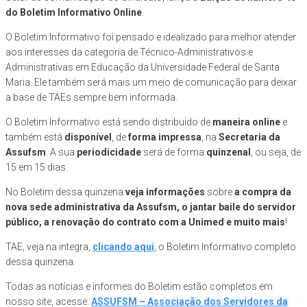
do
Boletim Informativo
Online
.
O Boletim Informativo foi pensado e idealizado para melhor atender
aos interesses da categoria de Técnico-Administrativos e
Administrativas em Educação da Universidade Federal de Santa
Maria. Ele também será mais um meio de comunicação para deixar
a base de TAEs sempre bem informada.
O Boletim Informativo está sendo distribuído de
maneira online
e
também está
disponível
, de
forma impressa
, na
Secretaria da
Assufsm
. A sua
periodicidade
será de forma
quinzenal
, ou seja, de
15 em 15 dias.
No Boletim dessa quinzena
veja informações
sobre
a compra da
nova sede administrativa da Assufsm, o jantar baile do servidor
público, a renovação do contrato com a Unimed
e muito mais
!
TAE, veja na integra,
clicando aqui
, o Boletim Informativo completo
dessa quinzena.
Todas as notícias e informes do Boletim estão completos em
nosso site, acesse:
ASSUFSM – Associação dos Servidores da