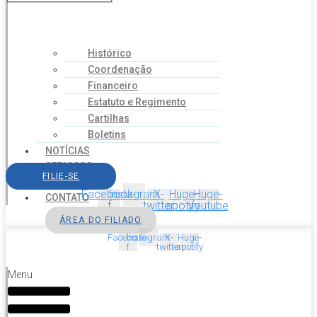
Histórico
Coordenação
Financeiro
Estatuto e Regimento
Cartilhas
Boletins
NOTÍCIAS
SERVIÇOS
FILIE-SE
AGENDA
Facebook-
Instagram
X-
Huge-
Huge-
CONTATO
f
twitter
spotify
youtube
ÁREA DO FILIADO
Facebook-
Instagram
X-
Huge-
f
twitter
spotify
Menu