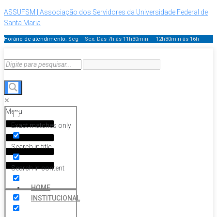
ASSUFSM | Associação dos Servidores da Universidade Federal de
Santa Maria
Horário de atendimento:
Seg – Sex: Das 7h às 11h30min – 12h30min
às 16h
Menu
Exact matches only
Search in title
Search in content
HOME
INSTITUCIONAL