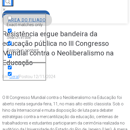
FILIE-SE
ÁREA DO FILIADO
Exact matches only
Resistência ergue bandeira da
Search in title
educação pública no III Congresso
Search in content
Mundial contra o Neoliberalismo na
Educação
Em
Geral
Postou
12/11/2024
O III Congresso Mundial contra o Neoliberalismo na Educação foi
aberto nesta segunda-feira, 11, no mais alto estilo classista. Sob o
hino da Internacional e muita disposição de luta para debater
estratégias contra a mercantilização da educação, centenas de
trabalhadores e estudantes participaram da cerimônia realizada no
auditório da Universidade do Estado do Rio de Janeiro (Uerj). A mesa