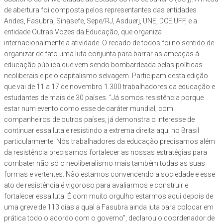
de abertura foi composta pelos representantes das entidades
Andes, Fasubra, Sinasefe, Sepe/RJ, Asduerj, UNE, DCE UFF, e a
entidade Outras Vozes da Educação, que organiza
internacionalmente a atividade. O recado de todos foi no sentido de
organizar de fato uma luta conjunta para barrar as ameaças à
educação pública que vem sendo bombardeada pelas políticas
neoliberais e pelo capitalismo selvagem. Participam desta edição
que vai de 11 a 17 de novembro 1.300 trabalhadores da educação e
estudantes de mais de 30 países. “Já somos resistência porque
estar num evento como esse de caráter mundial, com
companheiros de outros países, já demonstra o interesse de
continuar essa luta e resistindo a extrema direita aqui no Brasil
particularmente. Nós trabalhadores da educação precisamos além
da resistência precisamos fortalecer as nossas estratégias para
combater não só o neoliberalismo mais também todas as suas
formas e vertentes. Não estamos convencendo a sociedade e esse
ato de resistência é vigoroso para avaliarmos e construir e
fortalecer essa luta. É com muito orgulho estarmos aqui depois de
uma greve de 113 dias a qual a Fasubra ainda luta para colocar em
prática todo o acordo com o governo”, declarou o coordenador de