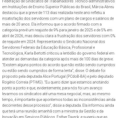
Federação de Sindicatos de Trabalhadores Técnico-administrativos
em Instituições de Ensino Superior Públicas do Brasil, Márcia Abreu
destacou que a greve de 113 dias realizada neste ano refletiu a
insatisfação dos servidores com um plano de cargos e salários de
mais de 20 anos. Ela informou que o acordo firmado com a
categoria prevê um reajuste de 9% para janeiro de 2025 e de 5% em
abril de 2026, mas deixou clara a frustração dos servidores com 0%
de reajuste em 2024. Representando o Sindicato Nacional dos
Servidores Federais da Educação Básica, Profissional e
Tecnológica, Karla Bertotti criticou a lentidão do governo federal em
atender as demandas da categoria após mais de 100 dias de greve.
“Existem alguns pontos do acordo que não estão sendo cumpridos
ou estão sendo cumpridos de forma lenta”, disse. O debate foi
proposto pela deputada Alice Portugal (PCdoB-BA) e pelo deputado
Rogério Correia (PT-MG). “Eu quero dizer que estamos anotando
ponto a ponto e que, evidentemente, para nós foi um avanço
levarmos os sindicatos até uma mesa negocial, mas, ao mesmo
tempo, é importante que apontemos todas as inconsistências ainda
decorrentes desse processo”, disse a deputada. Ela informou ainda
que terá uma reunião amanhã com a ministra da Gestão e da
Inovação em Serviços Públicos, Esther Dweck, e sugeriu que as