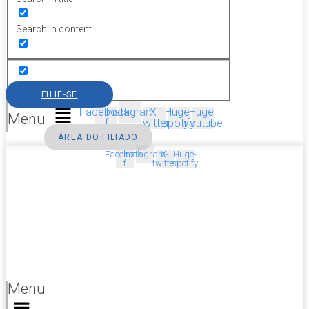
Search in content
FILIE-SE
Facebook-
Instagram
X-
Huge-
Huge-
Menu
f
twitter
spotify
youtube
ÁREA DO FILIADO
Facebook-
Instagram
X-
Huge-
f
twitter
spotify
Menu