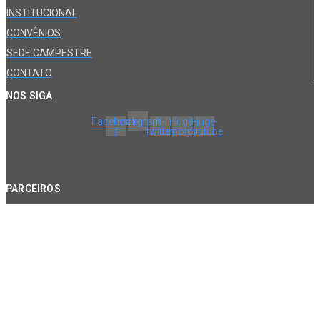
INSTITUCIONAL
CONVÊNIOS
SEDE CAMPESTRE
CONTATO
NOS SIGA
Facebook-
Instagram
X-
Huge-
Huge-
f
twitter
spotify
youtube
PARCEIROS