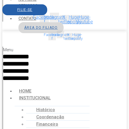
SERVIÇOS
FILIE-SE
AGENDA
Facebook-
Instagram
X-
Huge-
Huge-
CONTATO
f
twitter
spotify
youtube
ÁREA DO FILIADO
Facebook-
Instagram
X-
Huge-
f
twitter
spotify
Menu
HOME
INSTITUCIONAL
Histórico
Coordenação
Financeiro