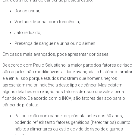
Entre os sintomas do câncer de próstata estão:
Dor ao urinar;
Vontade de urinar com frequência;
Jato reduzido;
Presença de sangue na urina ou no sêmen
Em casos mais avançados, pode apresentar dor óssea.
De acordo com Paulo Salustiano, a maior parte dos fatores de risco
são aqueles não modificáveis: a idade avançada, o histórico familiar
e a etnia. Isso porque estudos mostram que homens negros
apresentam maior incidência deste tipo de câncer. Mas existem
alguns detalhes em relação aos fatores de risco que vale a pena
ficar de olho. De acordo com o INCA, são fatores de risco para o
câncer de próstata:
Pai ou irmão com câncer de próstata antes dos 60 anos,
podendo refletir tanto fatores genéticos (hereditários) quanto
hábitos alimentares ou estilo de vida de risco de algumas