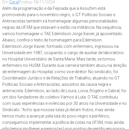
Em
Geral
Postou
18/11/2024
Além da programação e da Feijoada que a Assufsm está
promovendo para o novembro negro, o GT Políticas Sociais e
Antirracistas também irá homenagear algumas personalidades
negras da UFSM que estavam e estão na militância. Na sequência,
vamos homenagear o TAE Edemilson Jorge Xavier, já aposentado.
Abaixo, confira o texto de homenagem para Edemilson:
Edemilson Jorge Xavier, formado com enfermeiro, ingressou na
Universidade em 1987, ocupando o cargo de auxiliar de laboratório
no Hospital Universitário de Santa Maria. Mais tarde, se tornou
enfermeiro no HUSM. Durante sua carreira também atuou na direção
de enfermagem do Hospital, como vice-diretor. No sindicato, foi
Coordenador Jurídico e de Relações de Trabalho, atuando no GT
Políticas Sociais e Antirracistas, assuntos da causa negra e
antirracista. Edemilson, ao lado de Loura, Loiva, Rogério e Cabral, foi
um dos fundadores do coletivo Vamos à Luta. O TAE contribuiu
com suas experiências e vivências por 30 anos na Universidade e no
Sindicato. “Acho que nossas lutas já deram frutos, mas ainda
temos muito a avançar pela luta do povo negro e periférico,
conseguimos implementar a política de cotas na UFSM, mas ainda
não temos mulheres e negros(as) nos postos de gestão em nossa