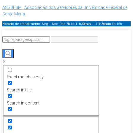
ASSUFSM | Associação dos Servidores da Universidade Federal de
Santa Maria
Horário de atendimento:
Seg – Sex: Das 7h às 11h30min – 12h30min
às 16h
Exact matches only
Search in title
Search in content