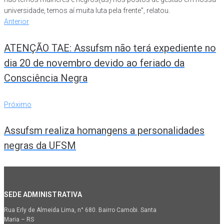
universidade, temos aí muita luta pela frente”, relatou.
Navegação
Anterior
Anterior
de
ATENÇÃO TAE: Assufsm não terá expediente no
Post
dia 20 de novembro devido ao feriado da
Consciência Negra
Próximo
Próximo
Assufsm realiza homangens a personalidades
negras da UFSM
SEDE ADMINISTRATIVA
Rua Erly de Almeida Lima, n° 680. Bairro Camobi. Santa
Maria – RS