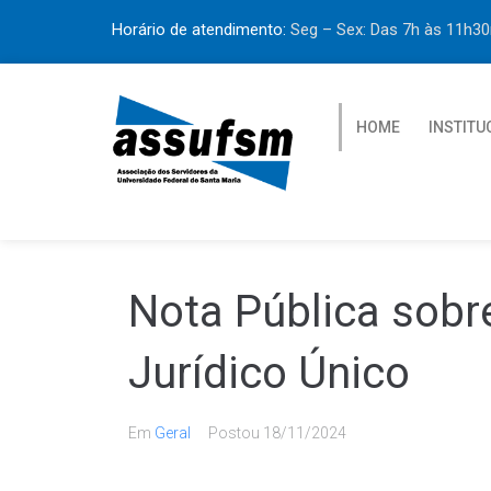
Horário de atendimento:
Seg – Sex: Das 7h às 11h
HOME
INSTITU
Nota Pública sob
Jurídico Único
Em
Geral
Postou
18/11/2024