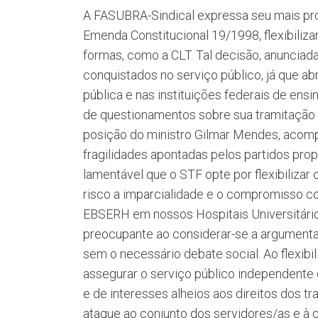
A FASUBRA-Sindical expressa seu mais prof
Emenda Constitucional 19/1998, flexibiliz
formas, como a CLT. Tal decisão, anunciad
conquistados no serviço público, já que a
pública e nas instituições federais de ens
de questionamentos sobre sua tramitação e
posição do ministro Gilmar Mendes, acomp
fragilidades apontadas pelos partidos pro
lamentável que o STF opte por flexibiliza
risco a imparcialidade e o compromisso co
EBSERH em nossos Hospitais Universitário
preocupante ao considerar-se a argumenta
sem o necessário debate social. Ao flexibil
assegurar o serviço público independente
e de interesses alheios aos direitos dos 
ataque ao conjunto dos servidores/as e à 