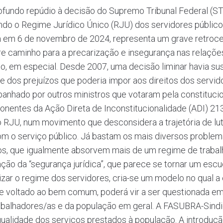
undo repúdio à decisão do Supremo Tribunal Federal (STF
ando o Regime Jurídico Único (RJU) dos servidores público
a em 6 de novembro de 2024, representa um grave retroces
bre caminho para a precarização e insegurança nas relaçõe
ino, em especial. Desde 2007, uma decisão liminar havia 
 dos prejuízos que poderia impor aos direitos dos servido
anhado por outros ministros que votaram pela constitucio
ponentes da Ação Direta de Inconstitucionalidade (ADI) 2
r o RJU, num movimento que desconsidera a trajetória de l
m o serviço público. Já bastam os mais diversos problema
s, que igualmente absorvem mais de um regime de trabalh
ção da “segurança jurídica”, que parece se tornar um es
izar o regime dos servidores, cria-se um modelo no qual a 
 e voltado ao bem comum, poderá vir a ser questionada e
trabalhadores/as e da população em geral. A FASUBRA-Sindi
qualidade dos serviços prestados à população. A introduçã