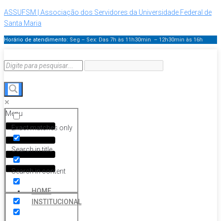
ASSUFSM | Associação dos Servidores da Universidade Federal de
Santa Maria
Horário de atendimento:
Seg – Sex: Das 7h às 11h30min – 12h30min
às 16h
Menu
Exact matches only
Search in title
Search in content
HOME
INSTITUCIONAL