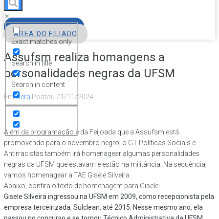
FILIE-SE
ÁREA DO FILIADO
Exact matches only
Assufsm realiza homangens a
Search in title
personalidades negras da UFSM
Search in content
Em
Geral
Postou
21/11/2024
Além da programação e da Feijoada que a Assufsm está
promovendo para o novembro negro, o GT Políticas Sociais e
Antirracistas também irá homenagear algumas personalidades
negras da UFSM que estavam e estão na militância. Na sequência,
vamos homenagear a TAE Gisele Silveira.
Abaixo, confira o texto de homenagem para Gisele:
Gisele Silveira ingressou na UFSM em 2009, como recepcionista pela
empresa terceirizada, Sulclean, até 2015. Nesse mesmo ano, ela
passou no concurso e se tornou Técnico Administrativa da UFSM,