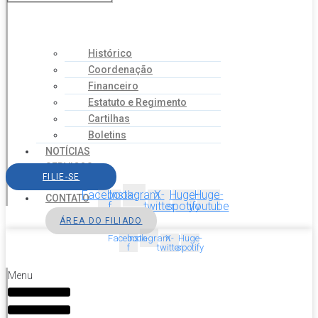
Histórico
Coordenação
Financeiro
Estatuto e Regimento
Cartilhas
Boletins
NOTÍCIAS
SERVIÇOS
FILIE-SE
AGENDA
Facebook-
Instagram
X-
Huge-
Huge-
CONTATO
f
twitter
spotify
youtube
ÁREA DO FILIADO
Facebook-
Instagram
X-
Huge-
f
twitter
spotify
Menu