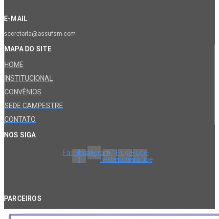
E-MAIL
secretaria@assufsm.com
MAPA DO SITE
HOME
INSTITUCIONAL
CONVÊNIOS
SEDE CAMPESTRE
CONTATO
NOS SIGA
Facebook-
Instagram
X-
Huge-
Huge-
f
twitter
spotify
youtube
PARCEIROS