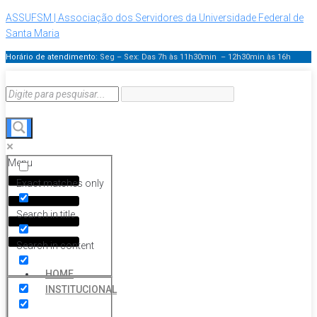
ASSUFSM | Associação dos Servidores da Universidade Federal de
Santa Maria
Horário de atendimento:
Seg – Sex: Das 7h às 11h30min – 12h30min
às 16h
Menu
Exact matches only
Search in title
Search in content
HOME
INSTITUCIONAL