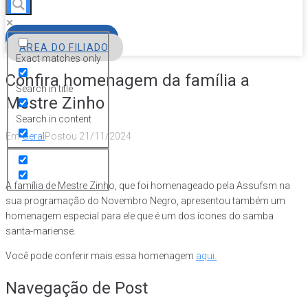
FILIE-SE
ÁREA DO FILIADO
Exact matches only
Confira homenagem da família a
Search in title
Mestre Zinho
Search in content
Em
Geral
Postou
21/11/2024
A família de Mestre Zinho, que foi homenageado pela Assufsm na
sua programação do Novembro Negro, apresentou também um
homenagem especial para ele que é um dos ícones do samba
santa-mariense.
Você pode conferir mais essa homenagem
aqui.
Navegação de Post