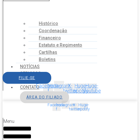
Histórico
Coordenação
Financeiro
Estatuto e Regimento
Cartilhas
Boletins
NOTÍCIAS
SERVIÇOS
FILIE-SE
AGENDA
Facebook-
Instagram
X-
Huge-
Huge-
CONTATO
f
twitter
spotify
youtube
ÁREA DO FILIADO
Facebook-
Instagram
X-
Huge-
f
twitter
spotify
Menu