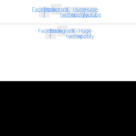
Facebook-
Instagram
X-
Huge-
Huge-
f
twitter
spotify
youtube
Facebook-
Instagram
X-
Huge-
f
twitter
spotify