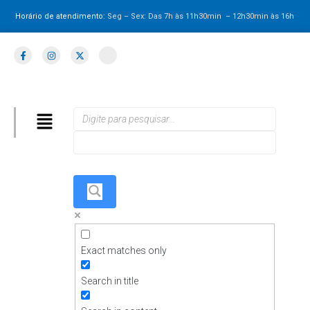
Horário de atendimento:
Seg – Sex: Das 7h às 11h30min – 12h30min
às 16h
Exact matches only
Search in title