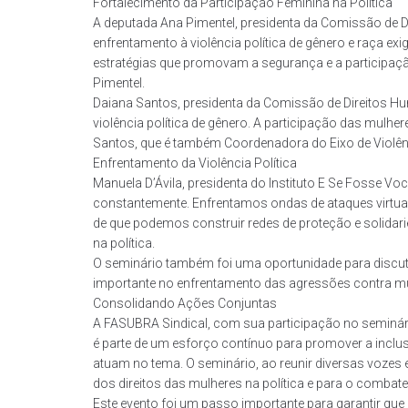
Fortalecimento da Participação Feminina na Política
A deputada Ana Pimentel, presidenta da Comissão de De
enfrentamento à violência política de gênero e raça e
estratégias que promovam a segurança e a participaçã
Pimentel.
Daiana Santos, presidenta da Comissão de Direitos Hu
violência política de gênero. A participação das mulher
Santos, que é também Coordenadora do Eixo de Violênc
Enfrentamento da Violência Política
Manuela D’Ávila, presidenta do Instituto E Se Fosse V
constantemente. Enfrentamos ondas de ataques virtuai
de que podemos construir redes de proteção e solidari
na política.
O seminário também foi uma oportunidade para discutir
importante no enfrentamento das agressões contra mulh
Consolidando Ações Conjuntas
A FASUBRA Sindical, com sua participação no seminário
é parte de um esforço contínuo para promover a inclusã
atuam no tema. O seminário, ao reunir diversas voze
dos direitos das mulheres na política e para o combate 
Este evento foi um passo importante para garantir que