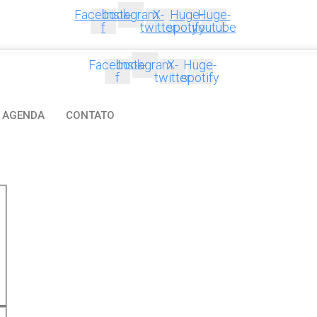
Facebook-
Instagram
X-
Huge-
Huge-
f
twitter
spotify
youtube
Facebook-
Instagram
X-
Huge-
f
twitter
spotify
AGENDA
CONTATO