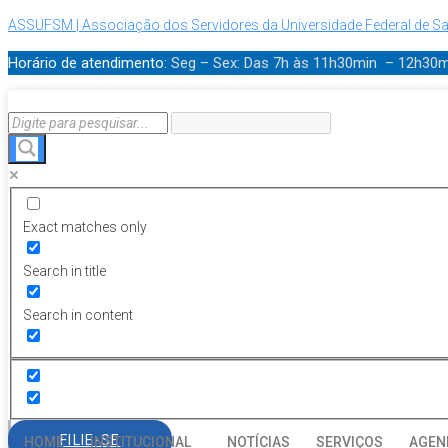
ASSUFSM | Associação dos Servidores da Universidade Federal de Sa
Horário de atendimento:
Seg – Sex: Das 7h às 11h30min – 12h30
Exact matches only
Search in title
Search in content
FILIE-SE
HOME
INSTITUCIONAL
NOTÍCIAS
SERVIÇOS
AGEN