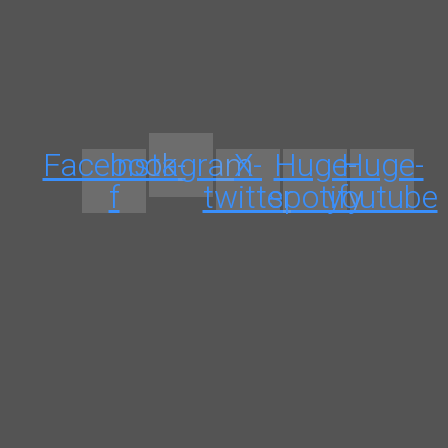
Facebook-
Instagram
X-
Huge-
Huge-
f
twitter
spotify
youtube