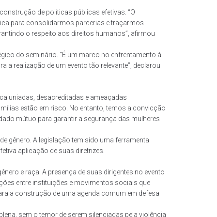
onstrução de políticas públicas efetivas. “O
única para consolidarmos parcerias e traçarmos
antindo o respeito aos direitos humanos”, afirmou
tégico do seminário. “É um marco no enfrentamento à
ara a realização de um evento tão relevante”, declarou
os caluniadas, desacreditadas e ameaçadas
amílias estão em risco. No entanto, temos a convicção
uidado mútuo para garantir a segurança das mulheres
 de gênero. A legislação tem sido uma ferramenta
tiva aplicação de suas diretrizes.
ênero e raça. A presença de suas dirigentes no evento
ações entre instituições e movimentos sociais que
l para a construção de uma agenda comum em defesa
lena, sem o temor de serem silenciadas pela violência