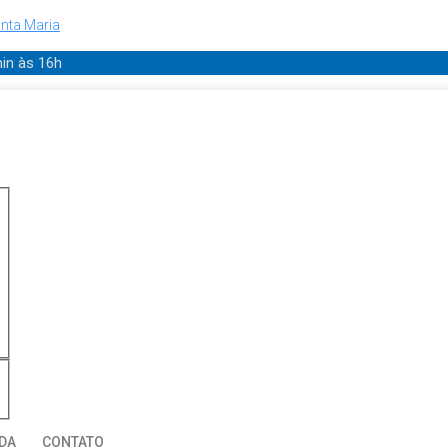
nta Maria
min
às 16h
DA
CONTATO