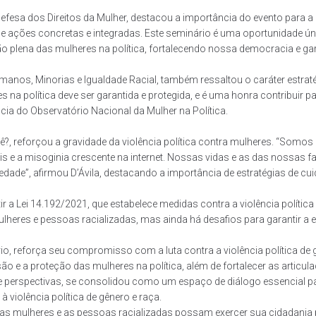
fesa dos Direitos da Mulher, destacou a importância do evento para a c
xige ações concretas e integradas. Este seminário é uma oportunidade 
o plena das mulheres na política, fortalecendo nossa democracia e gar
manos, Minorias e Igualdade Racial, também ressaltou o caráter estra
es na política deve ser garantida e protegida, e é uma honra contribuir p
ia do Observatório Nacional da Mulher na Política.
ocê?, reforçou a gravidade da violência política contra mulheres. “Som
s e a misoginia crescente na internet. Nossas vidas e as das nossas f
edade”, afirmou D’Ávila, destacando a importância de estratégias de c
 a Lei 14.192/2021, que estabelece medidas contra a violência política
eres e pessoas racializadas, mas ainda há desafios para garantir a efe
, reforça seu compromisso com a luta contra a violência política de g
o e a proteção das mulheres na política, além de fortalecer as articul
s e perspectivas, se consolidou como um espaço de diálogo essencia
à violência política de gênero e raça.
 as mulheres e as pessoas racializadas possam exercer sua cidadania p