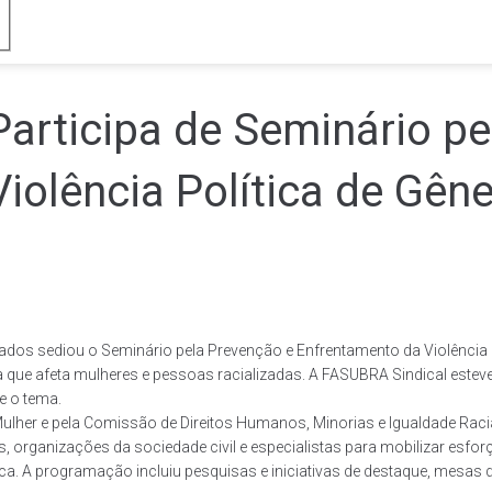
articipa de Seminário pe
iolência Política de Gên
ados sediou o Seminário pela Prevenção e Enfrentamento da Violência P
ca que afeta mulheres e pessoas racializadas. A FASUBRA Sindical estev
e o tema.
lher e pela Comissão de Direitos Humanos, Minorias e Igualdade Racial
cas, organizações da sociedade civil e especialistas para mobilizar es
ca. A programação incluiu pesquisas e iniciativas de destaque, mesas d