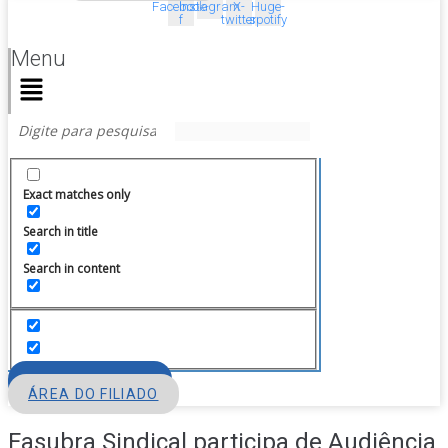
Facebook-
Instagram
X-
Huge-
f
twitter
spotify
Menu
Exact matches only
Search in title
Search in content
FILIE-SE
ÁREA DO FILIADO
Fasubra Sindical participa de Audiência