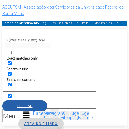
ASSUFSM | Associação dos Servidores da Universidade Federal de
Santa Maria
Horário de atendimento:
Seg – Sex: Das 7h às 11h30min – 12h30min
às 16h
Exact matches only
Search in title
Search in content
FILIE-SE
Facebook-
Instagram
X-
Huge-
Huge-
Menu
f
twitter
spotify
youtube
ÁREA DO FILIADO