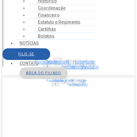
Histórico
Coordenação
Financeiro
Estatuto e Regimento
Cartilhas
Boletins
NOTÍCIAS
SERVIÇOS
FILIE-SE
AGENDA
Facebook-
Instagram
X-
Huge-
Huge-
CONTATO
f
twitter
spotify
youtube
ÁREA DO FILIADO
Facebook-
Instagram
X-
Huge-
f
twitter
spotify