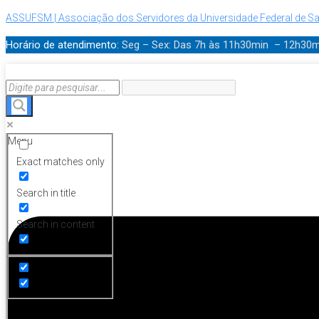
ASSUFSM | Associação dos Servidores da Universidade Federal de Sa
Horário de atendimento:
Seg – Sex: Das 7h às 11h30min – 12h30
Menu
Exact matches only
Search in title
Search in content