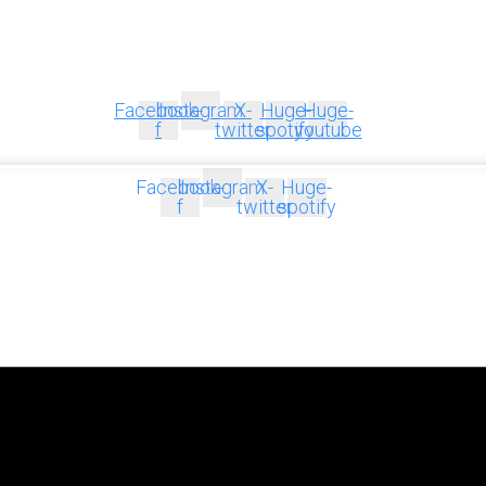
Facebook-
Instagram
X-
Huge-
Huge-
f
twitter
spotify
youtube
Facebook-
Instagram
X-
Huge-
f
twitter
spotify