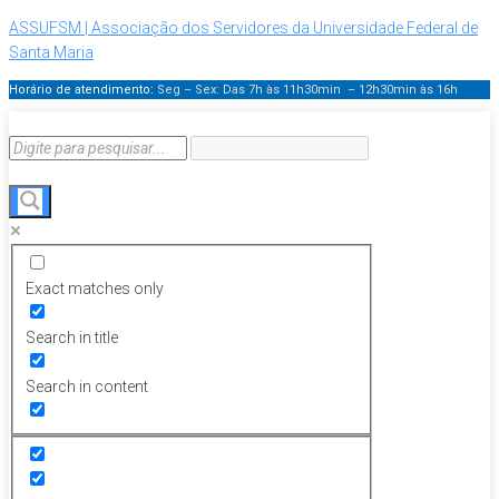
ASSUFSM | Associação dos Servidores da Universidade Federal de
Santa Maria
Horário de atendimento:
Seg – Sex: Das 7h às 11h30min – 12h30min
às 16h
Exact matches only
Search in title
Search in content