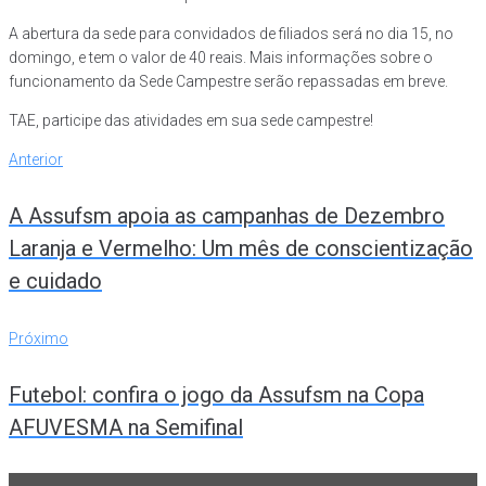
A abertura da sede para convidados de filiados será no dia 15, no
domingo, e tem o valor de 40 reais. Mais informações sobre o
funcionamento da Sede Campestre serão repassadas em breve.
TAE, participe das atividades em sua sede campestre!
Navegação
Anterior
Anterior
de
A Assufsm apoia as campanhas de Dezembro
Post
Laranja e Vermelho: Um mês de conscientização
e cuidado
Próximo
Próximo
Futebol: confira o jogo da Assufsm na Copa
AFUVESMA na Semifinal