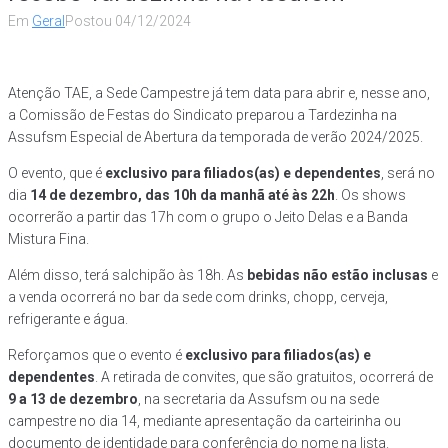
Em
Geral
Postou
04/12/2024
Atenção TAE, a Sede Campestre já tem data para abrir e, nesse ano,
a Comissão de Festas do Sindicato preparou a Tardezinha na
Assufsm Especial de Abertura da temporada de verão 2024/2025.
O evento, que é
exclusivo para filiados(as) e dependentes
, será no
dia
14 de dezembro, das 10h da manhã até às 22h
. Os shows
ocorrerão a partir das 17h com o grupo o Jeito Delas e a Banda
Mistura Fina.
Além disso, terá salchipão às 18h. As
bebidas não estão inclusas
e
a venda ocorrerá no bar da sede com drinks, chopp, cerveja,
refrigerante e água.
Reforçamos que o evento é
exclusivo para filiados(as) e
dependentes
. A retirada de convites, que são gratuitos, ocorrerá de
9 a 13 de dezembro
, na secretaria da Assufsm ou na sede
campestre no dia 14, mediante apresentação da carteirinha ou
documento de identidade para conferência do nome na lista.