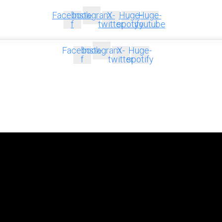
Facebook-
Instagram
X-
Huge-
Huge-
f
twitter
spotify
youtube
Facebook-
Instagram
X-
Huge-
f
twitter
spotify