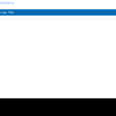
ta Maria
in
às 16h