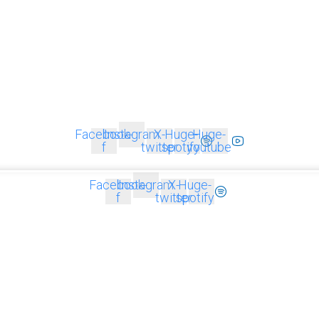
Facebook-
Instagram
X-
Huge-
Huge-
f
twitter
spotify
youtube
Facebook-
Instagram
X-
Huge-
f
twitter
spotify